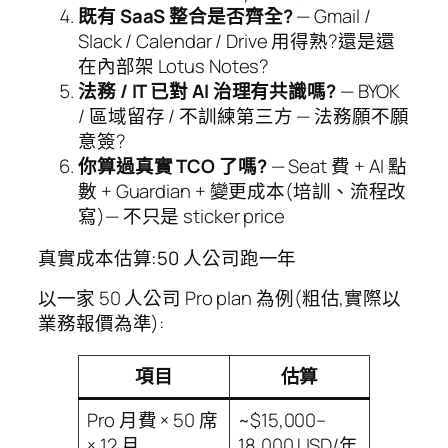
既有 SaaS 整合是否齊全?
— Gmail /
Slack / Calendar / Drive 用得熟?還是還
在內部架 Lotus Notes?
法務 / IT 已對 AI 治理有共識嗎?
— BYOK
/ 區域留存 / 不訓練第三方 — 法務願不願
意簽?
你算過真實 TCO 了嗎?
— Seat 費 + AI 點
數 + Guardian + 變更成本(培訓、流程改
寫)— 不只是 sticker price
真實成本估算:50 人公司跑一年
以一家 50 人公司 Pro plan 為例(粗估,實際以
業務報價為準):
項目
估算
Pro 月費 × 50 席
~$15,000–
× 12 月
18,000 USD/年