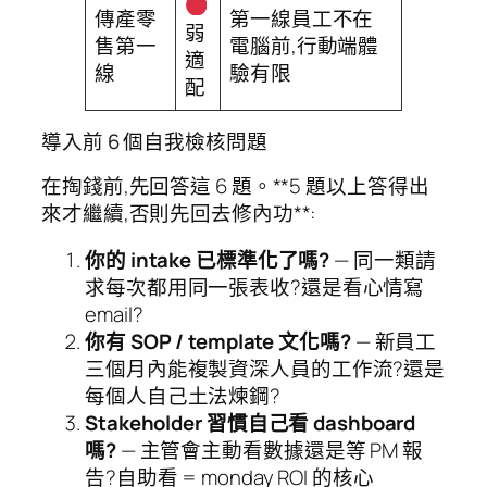
傳產零
第一線員工不在
弱
售第一
電腦前,行動端體
適
線
驗有限
配
導入前 6 個自我檢核問題
在掏錢前,先回答這 6 題。**5 題以上答得出
來才繼續,否則先回去修內功**:
你的 intake 已標準化了嗎?
— 同一類請
求每次都用同一張表收?還是看心情寫
email?
你有 SOP / template 文化嗎?
— 新員工
三個月內能複製資深人員的工作流?還是
每個人自己土法煉鋼?
Stakeholder 習慣自己看 dashboard
嗎?
— 主管會主動看數據還是等 PM 報
告?自助看 = monday ROI 的核心