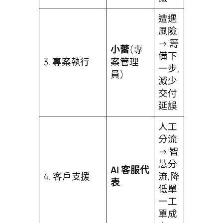
遭遇
風險
→ 籌
小蕾
(專
備下
3. 專案執行
案管理
一步,
員)
減少
交付
延誤
人工
分流
→ 智
慧分
AI 客服代
4. 客戶支援
流,降
表
低單
一工
單成