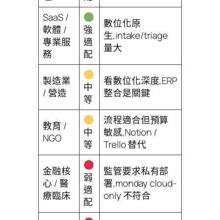
SaaS /
數位化原
軟體 /
強
生,intake/triage
專業服
適
量大
務
配
製造業
看數位化深度,ERP
中
/ 營造
整合是關鍵
等
流程適合但預算
教育 /
中
敏感,Notion /
NGO
等
Trello 替代
金融核
監管要求私有部
弱
心 / 醫
署,monday cloud-
適
療臨床
only 不符合
配