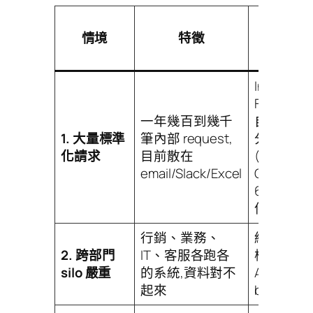
對應
情境
特徵
monday
能力
Intake
Form + AI
一年幾百到幾千
自動摘要
1. 大量標準
筆內部 request,
分類派工
化請求
目前散在
(像
email/Slack/Excel
CASETiFY
600–700
件/年)
行銷、業務、
統一資料
2. 跨部門
IT、客服各跑各
模型 +
silo 嚴重
的系統,資料對不
Agent 跨
起來
board 串