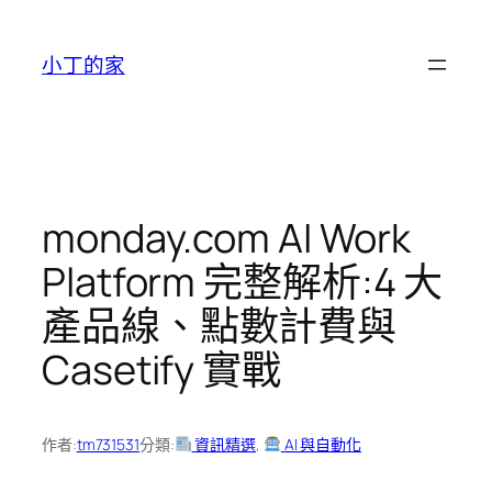
跳
至
小丁的家
主
要
內
容
monday.com AI Work
Platform 完整解析:4 大
產品線、點數計費與
Casetify 實戰
作者:
tm731531
分類:
資訊精選
, 
AI 與自動化