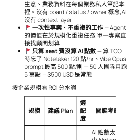
生意、業務資料在每個業務私人筆記本
裡。沒有 board / status / owner 概念,AI
沒有 context layer
一次性專案、不重複的工作
— Agent
的價值在於規模化重複任務,單一專案直
接找顧問划算
只算 seat 費沒算 AI 點數
— 算 TCO
時忘了 Notetaker 120 點/hr、Vibe Opus
prompt 最高 500 點/則 — 50 人團隊月跑
5 萬點 = $500 USD 是常態
按企業規模看 ROI 分水嶺
適
規模
建議 Plan
配
關鍵考量
度
AI 點數太