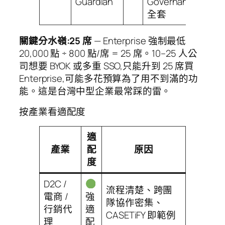
Guardian
Governance
全套
關鍵分水嶺:25 席
— Enterprise 強制最低
20,000 點 ÷ 800 點/席 = 25 席。10–25 人公
司想要 BYOK 或多重 SSO,只能升到 25 席買
Enterprise,可能多花預算為了用不到滿的功
能。這是台灣中型企業最常踩的雷。
按產業看適配度
適
產業
配
原因
度
D2C /
流程清楚、跨團
電商 /
強
隊協作密集、
行銷代
適
CASETiFY 即範例
理
配