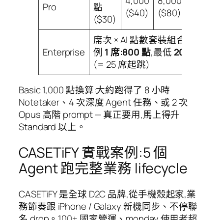
4,000
8,000
20,000
Pro
點
($40)
($80)
($200)
($30)
席次 × AI 點數套裝組合 — 固定
Enterprise
例
1 席:800 點
,最低
20,000 點
(= 25 席起跳)
Basic 1,000 點換算:大約跑得了 8 小時
Notetaker、4 次深度 Agent 任務、或 2 次
Opus 高階 prompt — 真正要用,馬上得升
Standard 以上。
CASETiFY 實戰案例:5 個
Agent 跑完整業務 lifecycle
CASETiFY 是全球 D2C 品牌,從手機殼起家,業
務節奏跟 iPhone / Galaxy 新機同步、不停聯
名 drop。100+ 國家營運、monday 使用者超