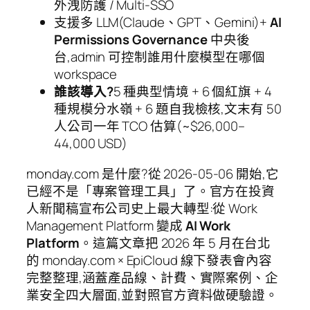
外洩防護 / Multi-SSO
支援多 LLM(Claude、GPT、Gemini)+
AI
Permissions Governance
中央後
台,admin 可控制誰用什麼模型在哪個
workspace
誰該導入?
5 種典型情境 + 6 個紅旗 + 4
種規模分水嶺 + 6 題自我檢核,文末有 50
人公司一年 TCO 估算(~$26,000–
44,000 USD)
monday.com 是什麼?從 2026-05-06 開始,它
已經不是「專案管理工具」了。官方在投資
人新聞稿宣布公司史上最大轉型:從 Work
Management Platform 變成
AI Work
Platform
。這篇文章把 2026 年 5 月在台北
的 monday.com × EpiCloud 線下發表會內容
完整整理,涵蓋產品線、計費、實際案例、企
業安全四大層面,並對照官方資料做硬驗證。