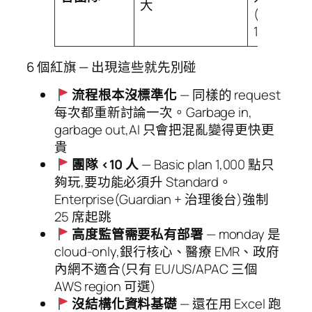
大
(CASETiF
100+ 國家
6 個紅旗 — 出現這些就先別碰
流程根本沒標準化
— 同樣的 request
每次都重新討論一次。Garbage in,
garbage out,AI 只會把混亂變得更快更
貴
團隊 <10 人
— Basic plan 1,000 點只
夠玩,要功能必須升 Standard。
Enterprise(Guardian + 治理後台)強制
25 席起跳
高度監管需要私有部署
— monday 是
cloud-only,銀行核心、醫療 EMR、政府
內網不適合(只有 EU/US/APAC 三個
AWS region 可選)
沒結構化資料基礎
— 還在用 Excel 跑