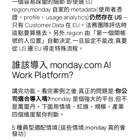
一個容易踩雷的細節:即使選 EU
region,monday 自家的 metadata(使用者憑
證、profile、usage analytics)
仍然存在 US
—
只有 Customer Data 在 EU。法務團隊評估時
這點要算進去。另外,region 由「第一個開帳
號的人位置」自動決定,一旦設定不能改,真要
從 US 遷 EU 得走特殊流程。
誰該導入 monday.com AI
Work Platform?
講完功能、看完案例之後,真正的問題是:
你公
司適合導入嗎?
monday 是個強大的平台,但不
是萬靈丹。下面用情境、紅旗、規模、產業
四個維度幫你判斷。
5 種典型適配情境(這些情境,monday 真的會
發功)