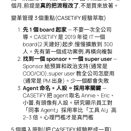
個月,前提是
真的把流程改了
,不是買來放著。
變革管理 3 個重點(CASETiFY 經驗萃取)
先 1 個 board 起家
— 不要一次全公司
導。CASETiFY 是 2019 年從 IT 一個
board(2 天建好)起步,慢慢擴散到 300
人。先有第一個成功案例,再橫向複製
找到一個 sponsor + 一個 super user
—
Sponsor 給預算和政治支持(通常是
COO/CIO),super user 教全公司怎麼用
(通常是 PM 出身)。少一個都會失敗
Agent 命名 + 人設 = 採用率關鍵
—
CASETiFY 把 agent 取名 Annie、Eric、
小蕾,有頭像有人設。研究顯示員工對
「同事 Agent」採用率比「工具 AI」高
2–3 倍。心理門檻才是真門檻
5 個導入原則(把 CASETiFY 經驗壓成一頁)