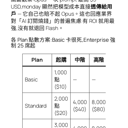
USD,monday 顯然把模型成本直接
透傳給用
戶
— 它自己也賠不起 Opus。這也回應業界
對「AI 訂閱燒錢」的普遍焦慮:有 ROI 就用最
強,沒有就退回 Flash。
各 Plan 點數方案:Basic 卡很死,Enterprise 強
制 25 席起
Plan
起購
中階
高階
頂規
1,000
Basic
點
—
—
—
($10)
2,000
4,000
8,000
Standard
點
—
($40)
($80)
($20)
3,000