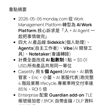
重點摘要
2026-05-06 monday.com 從 Work
Management Platform 轉型為
AI Work
Platform
,核心訴求是「人 + AI Agent 一
起把事情做完」
四大 AI 產品線:
Sidekick
(個人助理)、
Agents
(自主工作者)、
Vibe
(AI 開發工
具)、
Notetaker
(會議轉錄)
計費全面改成
AI 點數制
:1 點 = $0.01
USD,所有產品共用同一單位
Casetify 用
5 個 Agent
(Annie、AI 銷售
管家、Eric、小蕾、AI 客服代表)跑完整
4 階段業務 lifecycle,專案準時交付率達
85%、ROI 5 倍
Enterprise 配套
Guardian add-on
:TLE
帳號級加密 / BYOK 自帶金鑰 / DLP 資料