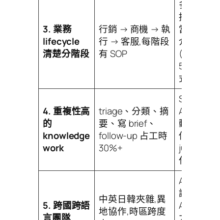
多 Agent
接力,Boar
3. 業務
行銷 → 商機 → 執
當 handof
lifecycle
行 → 客服,每階段
介面
清楚分階段
有 SOP
(CASETiF
5 Agent 
式)
Sidekick +
4. 重複性高
triage、分類、摘
Agents 
的
要、寫 brief、
動化這些
knowledge
follow-up 占工時
低
work
30%+
judgemen
任務
AI 自動翻
譯 + 24/7
中英日韓夾雜,異
5. 跨國跨語
Agent 接
地協作,時區跨度
言團隊
力