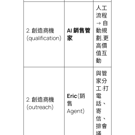
人工
流程
→ 自
2. 創造商機
AI 銷售管
動規
(qualification)
家
劃,更
高價
值互
動
與管
家分
工:打
Eric
(銷
電
2. 創造商機
售
話、
(outreach)
Agent)
寄
信、
排會
議