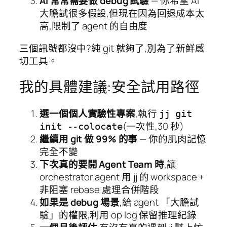
AI 常常需要做 debug 試驗
— 你希望 AI
大膽試很多假設,但現在因為回退成本太
高,限制了 agent 的自由度
三個訊號都沒中?純 git 就夠了,別為了新鮮感
切工具。
我的具體建議:安全試用路徑
選一個個人實驗性專案
,執行
jj git
(一次性,30 秒)
init --colocate
繼續用 git 做 99% 的事
— 你的肌肉記憶
完全不變
下次真的要開 Agent Team 時
,讓
orchestrator agent 用 jj 的 workspace +
非阻塞 rebase 處理合併階段
如果是 debug 場景
,給 agent 「大膽試
驗」的權限,利用 op log 保留推理紀錄