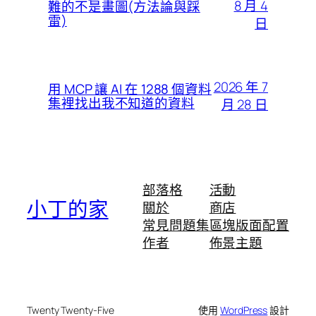
8 月 4
難的不是畫圖(方法論與踩
雷)
日
2026 年 7
用 MCP 讓 AI 在 1288 個資料
集裡找出我不知道的資料
月 28 日
部落格
活動
小丁的家
關於
商店
常見問題集
區塊版面配置
作者
佈景主題
Twenty Twenty-Five
使用
WordPress
設計