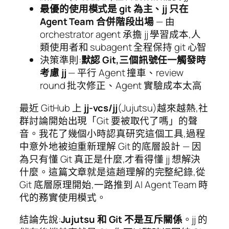
最優的使用模式是 git 為主、jj 只在
Agent Team 合併階段出場
— 由
orchestrator agent 承擔 jj 學習成本,人
類使用者和 subagent 全程保持 git 心智
決策準則:
默認 Git,三個訊號任一觸發時
考慮 jj
— 平行 Agent 撞車、review
round 批次修正、Agent 實驗成本太高
最近 GitHub 上
jj-vcs/jj
(Jujutsu)越來越熱,社
群討論開始出現「Git 要被取代了嗎」的聲
音。我花了幾個小時認真研究這個工具,過程
中意外地被迫重新理解 Git 的底層設計 — 因
為只有懂 Git 真正是什麼,才看得懂 jj 想解決
什麼。這篇文章就是這趟理解的完整紀錄,從
Git 底層原理開始,一路推到 AI Agent Team 時
代的務實使用模式。
結論先說:
Jujutsu 和 Git 不是互斥關係
。jj 的