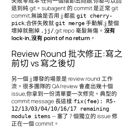
失敗零成本:任何一個環節出問題,你都可以回
退到純 git。subagent 的 commit 是正常 git
commit,無論是否用 jj 都能
git cherry-
;合併失敗就
手動解;jj 整個
pick
git merge
壞掉就刪掉
,git repo 毫髮無傷。
沒有
.jj/
lock-in,沒有 point of no return
。
Review Round 批次修正:寫之
前切 vs 寫之後切
另一個 jj 爆發的場景是 review round 工作
流。很多團隊的 QA/review 會產出幾十個
issue,你拿到一份清單要一次修完。典型的
commit message 長這樣:
fix(fee): R5-
12/13/03/04/10/16/17 remaining
— 塞了 7 個獨立的 issue 修
module items
正在一個 commit。