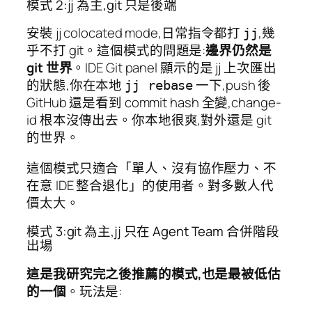
模式 2:jj 為主,git 只是後端
安裝 jj colocated mode,日常指令都打
,幾
jj
乎不打 git。這個模式的問題是:
邊界仍然是
git 世界
。IDE Git panel 顯示的是 jj 上次匯出
的狀態,你在本地
一下,push 後
jj rebase
GitHub 還是看到 commit hash 全變,change-
id 根本沒傳出去。你本地很爽,對外還是 git
的世界。
這個模式只適合「單人、沒有協作壓力、不
在意 IDE 整合退化」的使用者。對多數人代
價太大。
模式 3:git 為主,jj 只在 Agent Team 合併階段
出場
這是我研究完之後推薦的模式,也是最被低估
的一個
。玩法是: