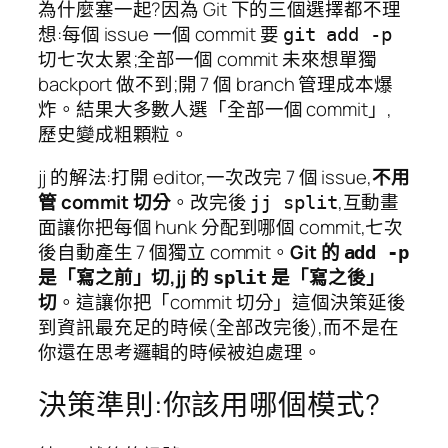
為什麼塞一起?因為 Git 下的三個選擇都不理
想:每個 issue 一個 commit 要
git add -p
切七次太累;全部一個 commit 未來想單獨
backport 做不到;開 7 個 branch 管理成本爆
炸。結果大多數人選「全部一個 commit」,
歷史變成粗顆粒。
jj 的解法:打開 editor,一次改完 7 個 issue,
不用
管 commit 切分
。改完後
,互動畫
jj split
面讓你把每個 hunk 分配到哪個 commit,七次
後自動產生 7 個獨立 commit。
Git 的
add -p
是「寫之前」切,jj 的
是「寫之後」
split
切
。這讓你把「commit 切分」這個決策延後
到資訊最充足的時候(全部改完後),而不是在
你還在思考邏輯的時候被迫處理。
決策準則:你該用哪個模式?