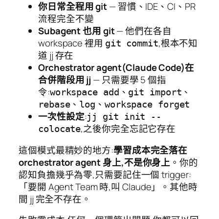
你日常全程用 git
— 習慣、IDE、CI、PR
流程完全不變
Subagent 也用 git
— 他們在各自
workspace 裡用
,根本不知
git commit
道 jj 存在
Orchestrator agent(Claude Code)在
合併階段用 jj
— 只需要學 5 個指
令:
、
、
workspace add
git import
、
、
rebase
log
workspace forget
一次性設定
:
jj git init --
,之後你完全忘記它存在
colocate
這個模式最精妙的地方:
學習成本完全落在
orchestrator agent 身上,不是你身上
。你的
認知負擔幾乎為零,只需要記住一個 trigger:
「要開 Agent Team 時,叫 Claude」。其他時
間 jj 完全不存在。