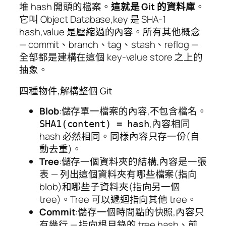
堆 hash 開頭的檔案。
這就是 Git 的資料庫
。
它叫 Object Database,key 是 SHA-1
hash,value 是壓縮過的內容。所有其他概念
— commit、branch、tag、stash、reflog —
全部都是建構在這個 key-value store 之上的
抽象。
四種物件,解構整個 Git
Blob
:儲存單一檔案的內容,不包含檔名。
,內容相同
SHA1(content) = hash
hash 必然相同。同樣內容只存一份(自
動去重)。
Tree
:儲存一個資料夾的結構,內容是一張
表 — 列出這個資料夾有哪些檔案(指向
blob)和哪些子資料夾(指向另一個
tree)。Tree 可以遞迴指向其他 tree。
Commit
:儲存一個時間點的快照,內容只
有幾行 — 指向根目錄的 tree hash、前