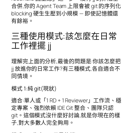
合併,你的 Agent Team 上限會被 git 的序列化
blocking 硬生生壓到小規模 — 即使記憶體還
有餘裕。
三種使用模式:該怎麼在日常
工作裡擺 jj
理解完上面的分析,最後的問題是:你該怎麼把
jj 放進你的日常工作?有三種模式,各自適合不
同情境。
模式 1:純 git(現狀)
適合:單人或「1 RD + 1 Reviewer」工作流、穩
定專案、強烈依賴 IDE Git 整合、團隊只認
git。這個模式沒什麼好討論,就是你現在的樣
子,對大多數人完全夠用。