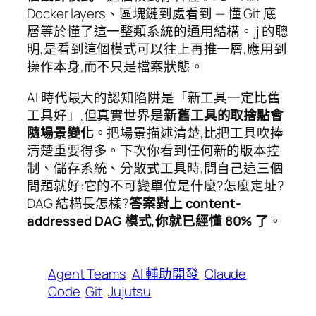
Docker layers、區塊鏈到處看到 — 懂 Git 底
層等於懂了這一整類系統的通用結構。jj 的聰
明,是看到這個模式可以往上再推一層,應用到
操作本身,而不只是檔案狀態。
AI 時代最大的認知陷阱是「新工具一定比舊
工具好」,但真實世界是
新舊工具的取捨點會
隨場景變化
。把場景描述清楚,比把工具吹捧
清楚重要得多。下次你看到任何新的版本控
制、儲存系統、分散式工具時,問自己這三個
問題就好:它的不可變單位是什麼?怎麼定址?
DAG 結構長怎樣?
答案對上 content-
addressed DAG 模式,你就已經懂 80% 了
。
Agent Teams
AI 輔助開發
Claude
Code
Git
Jujutsu