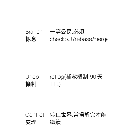
)
add
可選的
bookm
Branch
一等公民,必須
每個
概念
checkout/rebase/merge
commi
穩定
chang
jj
undo
Undo
reflog(補救機制,90 天
一等操
機制
TTL)
可無限
退)
衝突直
Conflict
停止世界,當場解完才能
存進
處理
繼續
commi
延後解