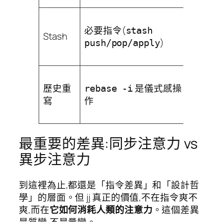
不存在
必要指令(
直
stash
new
Stash
)
開新
push/pop/apply
commi
jj sp
歷史重
是儀式感操
/
rebase -i
jj
寫
作
squas
日常
最重要的差異:同步注意力 vs
異步注意力
到這裡為止,都還是「指令差異」和「設計哲
學」的層面。但 jj 真正的價值,不在指令爽不
爽,而在
它如何消耗人類的注意力
。這個差異