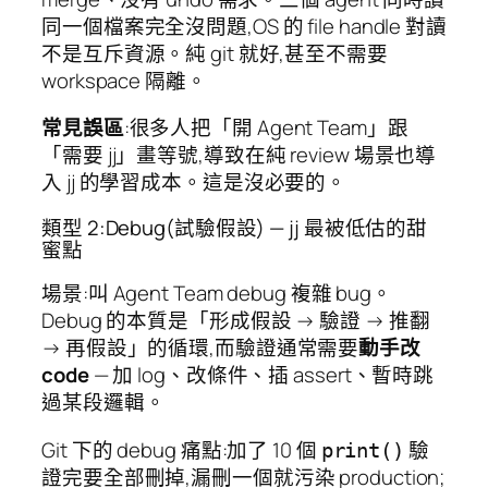
同一個檔案完全沒問題,OS 的 file handle 對讀
不是互斥資源。純 git 就好,甚至不需要
workspace 隔離。
常見誤區
:很多人把「開 Agent Team」跟
「需要 jj」畫等號,導致在純 review 場景也導
入 jj 的學習成本。這是沒必要的。
類型 2:Debug(試驗假設) — jj 最被低估的甜
蜜點
場景:叫 Agent Team debug 複雜 bug。
Debug 的本質是「形成假設 → 驗證 → 推翻
→ 再假設」的循環,而驗證通常需要
動手改
code
— 加 log、改條件、插 assert、暫時跳
過某段邏輯。
Git 下的 debug 痛點:加了 10 個
驗
print()
證完要全部刪掉,漏刪一個就污染 production;