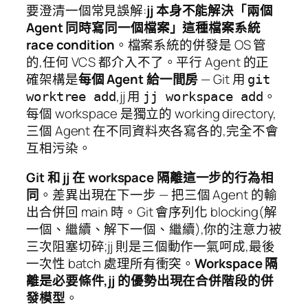
要澄清一個常見誤解:
jj 本身不能解決「兩個
Agent 同時寫同一個檔案」這種檔案系統
race condition
。檔案系統的併發是 OS 管
的,任何 VCS 都介入不了。平行 Agent 的正
確架構是
每個 Agent 給一間房
— Git 用
git
,jj 用
。
worktree add
jj workspace add
每個 workspace 是獨立的 working directory,
三個 Agent 在不同資料夾各寫各的,完全不會
互相污染。
Git 和 jj 在 workspace 隔離這一步的行為相
同
。差異出現在下一步 — 把三個 Agent 的輸
出合併回 main 時。Git 會序列化 blocking(解
一個、繼續、解下一個、繼續),你的注意力被
三次阻塞切碎;jj 則是三個動作一氣呵成,最後
一次性 batch 處理所有衝突。
Workspace 隔
離是必要條件,jj 的優勢出現在合併階段的併
發模型
。