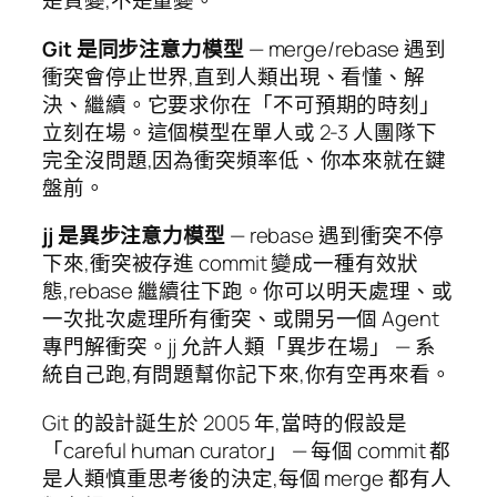
是質變,不是量變。
Git 是同步注意力模型
— merge/rebase 遇到
衝突會停止世界,直到人類出現、看懂、解
決、繼續。它要求你在「不可預期的時刻」
立刻在場。這個模型在單人或 2-3 人團隊下
完全沒問題,因為衝突頻率低、你本來就在鍵
盤前。
jj 是異步注意力模型
— rebase 遇到衝突不停
下來,衝突被存進 commit 變成一種有效狀
態,rebase 繼續往下跑。你可以明天處理、或
一次批次處理所有衝突、或開另一個 Agent
專門解衝突。jj 允許人類「異步在場」 — 系
統自己跑,有問題幫你記下來,你有空再來看。
Git 的設計誕生於 2005 年,當時的假設是
「careful human curator」 — 每個 commit 都
是人類慎重思考後的決定,每個 merge 都有人