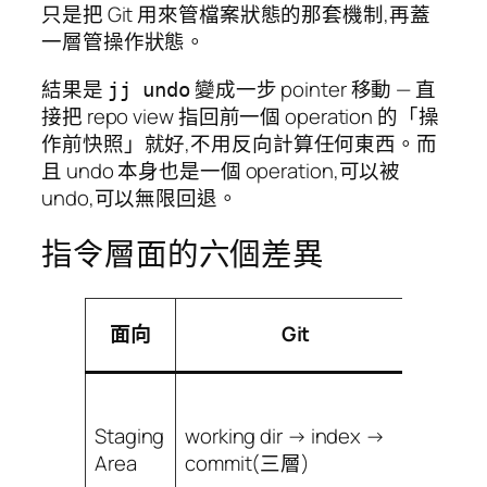
只是把 Git 用來管檔案狀態的那套機制,再蓋
一層管操作狀態。
結果是
變成一步 pointer 移動 — 直
jj undo
接把 repo view 指回前一個 operation 的「操
作前快照」就好,不用反向計算任何東西。而
且 undo 本身也是一個 operation,可以被
undo,可以無限回退。
指令層面的六個差異
Juju
面向
Git
(jj
workin
dir 就
Staging
working dir → index →
commi
Area
commit(三層)
層,無