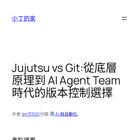
跳
至
小丁的家
主
要
內
容
Jujutsu vs Git:從底層
原理到 AI Agent Team
時代的版本控制選擇
作者:
tm731531
分類:
AI 與自動化
重點摘要