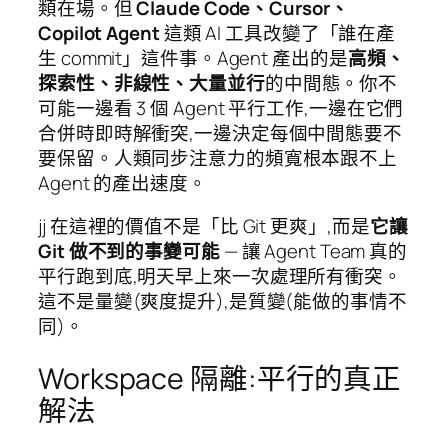
類在場。但
Claude Code、Cursor、
Copilot Agent
這類 AI 工具改變了「誰在產
生 commit」這件事。Agent 產出的是
高頻、
探索性、非線性、大量並行
的中間態。你不
可能一邊看 3 個 Agent 平行工作,一邊在它們
合併時即時解衝突,一邊決定每個中間態要不
要保留。人類同步注意力的頻寬根本跟不上
Agent 的產出速度。
jj 在這裡的價值不是「比 Git 更爽」,而是
它讓
Git 做不到的事變可能
— 讓 Agent Team 真的
平行跑到底,明天早上來一次處理所有衝突。
這不是量變(爽度提升),是質變(能做的事情不
同)。
Workspace 隔離:平行的真正
解法