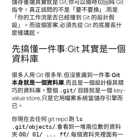
儲存後端其實就是 Git,你可以隨時切回純 Git
指令。真正該問的不是「要不要換」,而是
「你的工作流是否已經撞到 Git 的設計假
設」。而這個答案,必須先從 Git 的底層長什
麼樣講起。
先搞懂一件事:Git 其實是一個
資料庫
很多人用 Git 很多年,但沒意識到一件事:
Git
本身就是一個資料庫
,而且是一個設計極其精
巧的資料庫。整個
目錄就是一個 key-
.git/
value store,只是它用檔案系統當儲存引擎而
已。
你現在去任何 git repo 跑
ls
,會看到一堆兩位數的資料
.git/objects/
夾:
,每個資料夾裡面有一
00/ 01/ ... ff/