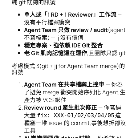
純 git 就夠的訊號
單人或「1 RD + 1 Reviewer」工作流
—
沒有平行檔案衝突
Agent Team 只做 review / audit
(agent
不寫檔案) — jj 沒有價值
穩定專案、強依賴 IDE Git 整合
老 Git 肌肉記憶還在運作
,且團隊只認 git
考慮模式 3(git + jj for Agent Team merge)的
訊號
Agent Team 在共享檔案上撞車
— 你為
了避免 merge 衝突開始序列化 Agent,生
產力被 VCS 綁住
Review round 產生批次修正
— 你寫過
大量
這
fix: XXX-01/02/03/04/05
種塞一堆 issue 的 commit,事後想拆卻沒
工具