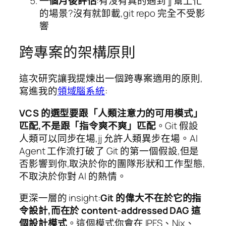
一個月後評估
:有沒有真的遇到 jj 幫上忙
的場景?沒有就卸載,git repo 完全不受影
響
跨專案的架構原則
這次研究讓我提煉出一個跨專案適用的原則,
寫進我的
領域腦系統
:
VCS 的選型要跟「人類注意力的可用模式」
匹配,不是跟「指令爽不爽」匹配
。Git 假設
人類可以同步在場,jj 允許人類異步在場。AI
Agent 工作流打破了 Git 的第一個假設,但是
否影響到你,取決於你的團隊形狀和工作型態,
不取決於你對 AI 的熱情。
更深一層的 insight:
Git 的偉大不在於它的指
令設計,而在於 content-addressed DAG 這
個設計模式
。這個模式你會在 IPFS、Nix、