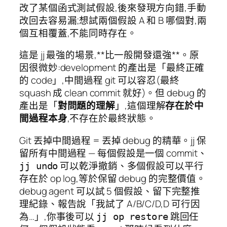
改了某個函式測試假設,後來發現方向錯,手動
改回去容易漏;想試兩個假設 A 和 B 哪個對,兩
個互相覆蓋,不能同時存在。
這是 jj 最強的場景,**比一般開發還強**。原
因很微妙:development 的產出是「最終正確
的 code」,中間過程 git 可以容忍(最終
squash 成 clean commit 就好)。但 debug 的
產出是「
對問題的理解
」,這個理解
存在於中
間過程本身
,不存在於最終狀態。
Git 丟掉中間過程 = 丟掉 debug 的精華。jj 保
留所有中間過程 — 每個假設是一個 commit、
可以乾淨撤銷、多個假設可以平行
jj undo
存在於 op log,等於保留 debug 的完整價值。
debug agent 可以試 5 個假設、留下完整推
理紀錄、報告說「我試了 A/B/C/D,D 可行因
為…」,你事後可以
跳回任
jj op restore