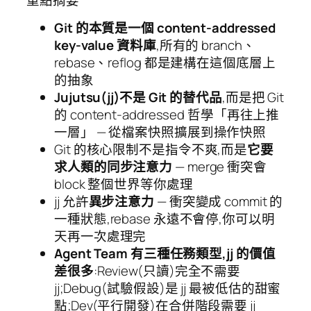
Git 的本質是一個 content-addressed
key-value 資料庫
,所有的 branch、
rebase、reflog 都是建構在這個底層上
的抽象
Jujutsu(jj)不是 Git 的替代品
,而是把 Git
的 content-addressed 哲學「再往上推
一層」 — 從檔案快照擴展到操作快照
Git 的核心限制不是指令不爽,而是
它要
求人類的同步注意力
— merge 衝突會
block 整個世界等你處理
jj 允許
異步注意力
— 衝突變成 commit 的
一種狀態,rebase 永遠不會停,你可以明
天再一次處理完
Agent Team 有三種任務類型,jj 的價值
差很多
:Review(只讀)完全不需要
jj;Debug(試驗假設)是 jj 最被低估的甜蜜
點;Dev(平行開發)在合併階段需要 jj