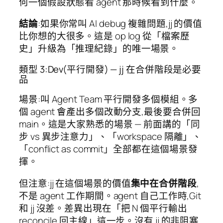
何一個假設狀態看 agent 那時候看到什麼。
結論
:如果你常叫 AI debug 複雜問題,jj 的價值
比你想的大很多。這是 op log 從「檔案歷
史」升級為「推理紀錄」的唯一場景。
類型 3:Dev(平行開發) — jj 在合併階段是必要
品
場景:叫 Agent Team 平行開發多個模組。多
個 agent 會產出多個改動分支,最後要合併回
main。這是大家熟悉的場景 — 前面講的「同
步 vs 異步注意力」、「workspace 隔離」、
「conflict as commit」全部都在這個場景發
揮。
但注意:jj 在這個場景的價值
集中在合併階段
,
不是 agent 工作期間。agent 自己工作時,Git
和 jj 沒差。差異出現在「把 N 個平行輸出
reconcile 回主線」這一步。沒有 jj 的非阻塞