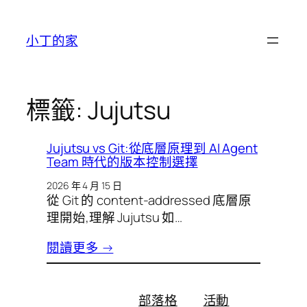
跳
至
小丁的家
主
要
內
容
標籤:
Jujutsu
Jujutsu vs Git:從底層原理到 AI Agent
Team 時代的版本控制選擇
2026 年 4 月 15 日
從 Git 的 content-addressed 底層原
理開始,理解 Jujutsu 如…
閱讀更多 →
部落格
活動