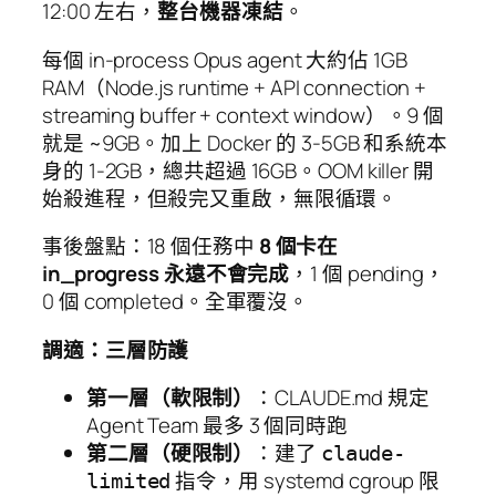
12:00 左右，
整台機器凍結
。
每個 in-process Opus agent 大約佔 1GB
RAM（Node.js runtime + API connection +
streaming buffer + context window）。9 個
就是 ~9GB。加上 Docker 的 3-5GB 和系統本
身的 1-2GB，總共超過 16GB。OOM killer 開
始殺進程，但殺完又重啟，無限循環。
事後盤點：18 個任務中
8 個卡在
in_progress 永遠不會完成
，1 個 pending，
0 個 completed。全軍覆沒。
調適：三層防護
第一層（軟限制）
：CLAUDE.md 規定
Agent Team 最多 3 個同時跑
第二層（硬限制）
：建了
claude-
指令，用 systemd cgroup 限
limited