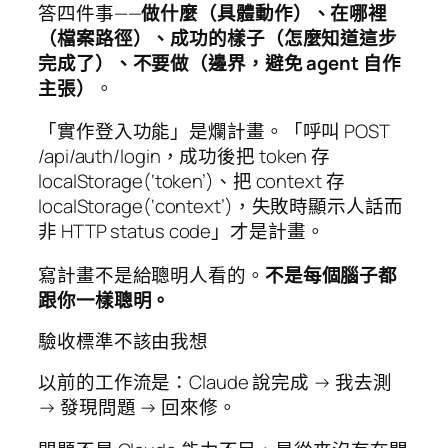
答四件事——
做什麼（具體動作）、在哪裡
（檔案路徑）、成功的樣子（怎麼知道這步
完成了）、不要做（邊界，避免 agent 自作
主張）
。
「實作登入功能」是爛計畫。「呼叫 POST
/api/auth/login，成功後把 token 存
localStorage(‘token’)、把 context 存
localStorage(‘context’)，失敗時顯示人話而
非 HTTP status code」才是計畫。
寫計畫不是給聰明人看的。
不是每個腦子都
跟你一樣聰明。
驗收標準不該由我想
以前的工作流是：Claude 說完成 → 我去測
→ 發現問題 → 回來修。