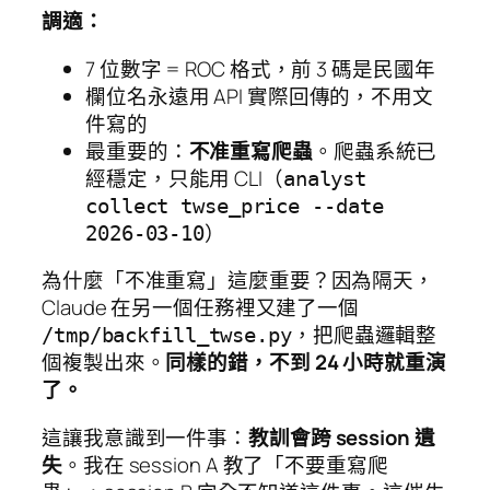
調適：
7 位數字 = ROC 格式，前 3 碼是民國年
欄位名永遠用 API 實際回傳的，不用文
件寫的
最重要的：
不准重寫爬蟲
。爬蟲系統已
經穩定，只能用 CLI（
analyst
collect twse_price --date
）
2026-03-10
為什麼「不准重寫」這麼重要？因為隔天，
Claude 在另一個任務裡又建了一個
，把爬蟲邏輯整
/tmp/backfill_twse.py
個複製出來。
同樣的錯，不到 24 小時就重演
了。
這讓我意識到一件事：
教訓會跨 session 遺
失
。我在 session A 教了「不要重寫爬