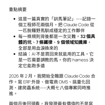
重點摘要
這是一篇真實的「訓馬筆記」——記錄一
個工程師花兩個月，把 Claude Code 從
一匹脫韁野馬馴成穩定的工作夥伴
每一條規則背後都是一次災難。
32 個具
體的坑
、
7 條鐵律
、
9 個領域知識庫
，
全部是用血淚換來的
結論：AI 不是買回來就能用的工具，它
是一匹需要調教的馬。你的 harness 決
定它能跑多遠
2026 年 2 月，我開始全職跟 Claude Code 合
作。寫 ERP 外掛、做電商 OMS、搞量化回
測、建爬蟲系統——大概七八個專案同時推
進。
兩個月後回頭看，我發現最有價值的不是寫