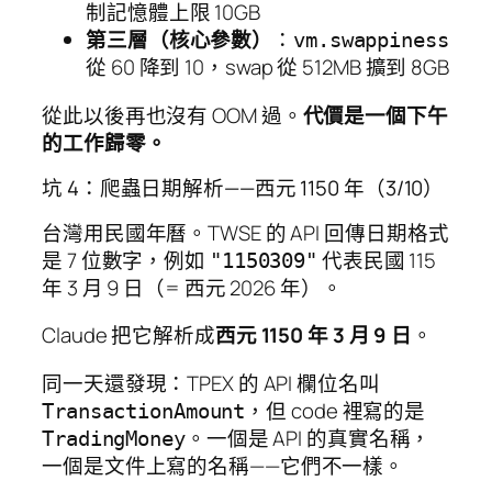
制記憶體上限 10GB
第三層（核心參數）
：
vm.swappiness
從 60 降到 10，swap 從 512MB 擴到 8GB
從此以後再也沒有 OOM 過。
代價是一個下午
的工作歸零。
坑 4：爬蟲日期解析——西元 1150 年（3/10）
台灣用民國年曆。TWSE 的 API 回傳日期格式
是 7 位數字，例如
代表民國 115
"1150309"
年 3 月 9 日（= 西元 2026 年）。
Claude 把它解析成
西元 1150 年 3 月 9 日
。
同一天還發現：TPEX 的 API 欄位名叫
，但 code 裡寫的是
TransactionAmount
。一個是 API 的真實名稱，
TradingMoney
一個是文件上寫的名稱——它們不一樣。