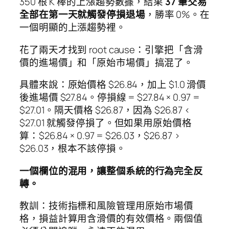
350 根 K 棒的上漲趨勢數據，結果
37 筆交易
全部在第一天就觸發停損退場
，勝率 0%。在
一個明顯的上漲趨勢裡。
花了兩天才找到 root cause：引擎把「含滑
價的進場價」和「原始市場價」搞混了。
具體來說：原始價格 $26.84，加上 $1.0 滑價
後進場價 $27.84。停損線 = $27.84 × 0.97 =
$27.01。隔天價格 $26.87，因為 $26.87 <
$27.01 就觸發停損了。但如果用原始價格
算：$26.84 × 0.97 = $26.03，$26.87 >
$26.03，根本不該停損。
一個欄位的混用，讓整個系統的行為完全反
轉。
教訓：技術指標和風險管理用原始市場價
格，損益計算用含滑價的有效價格。兩個值