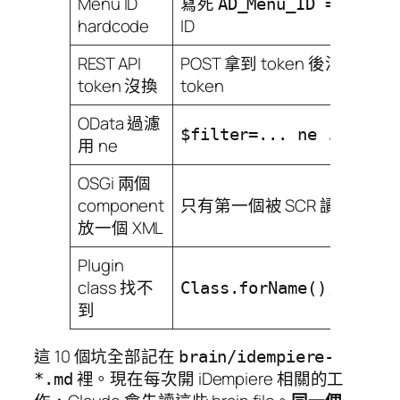
Menu ID
寫死
，
AD_Menu_ID = 146
hardcode
ID
REST API
POST 拿到 token 後沒做 PUT 換
token 沒換
token
OData 過濾
結果
$filter=... ne ...
用 ne
OSGi 兩個
component
只有第一個被 SCR 讀到
放一個 XML
Plugin
class 找不
用 core cl
Class.forName()
到
這 10 個坑全部記在
brain/idempiere-
裡。現在每次開 iDempiere 相關的工
*.md