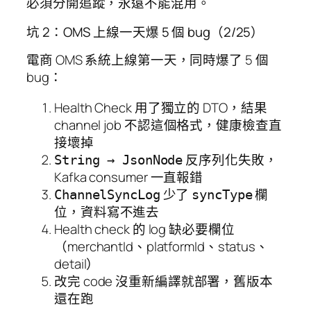
必須分開追蹤，永遠不能混用。
坑 2：OMS 上線一天爆 5 個 bug（2/25）
電商 OMS 系統上線第一天，同時爆了 5 個
bug：
Health Check 用了獨立的 DTO，結果
channel job 不認這個格式，健康檢查直
接壞掉
反序列化失敗，
String → JsonNode
Kafka consumer 一直報錯
少了
欄
ChannelSyncLog
syncType
位，資料寫不進去
Health check 的 log 缺必要欄位
（merchantId、platformId、status、
detail）
改完 code 沒重新編譯就部署，舊版本
還在跑