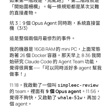
如果第一階段是「馬亂跑」，第二階段就是
「開始圍柵欄」。每一條規矩都是某次災難
的直接產物。
坑 3：9 個 Opus Agent 同時跑，系統直接當
機（3/3）
這是整個兩個月最慘烈的事件。
我的機器是 16GB RAM 的 mini PC，上面常態
跑著 26 個 Docker 容器。那天早上 8:36 我開
始研究 Claude Code 的 Agent Team 功能，
覺得很興奮——「可以同時派好多 agent 幫我
做事！」
11:18，我啟動了一個叫
simpleec-review
的 team，裡面有
9 個 Opus agent
。11:56，
覺得不夠快，又啟動了
，再加 2
whale-51w
個 agent。