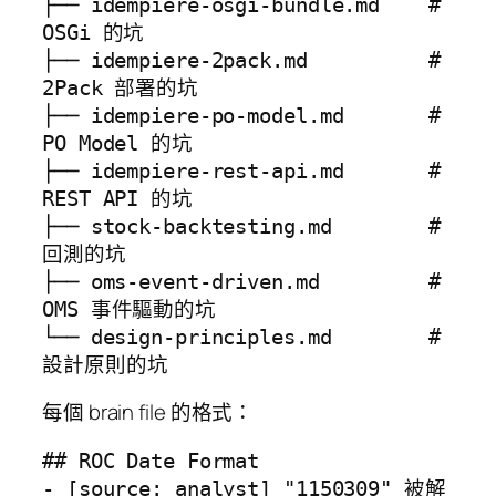
├── idempiere-osgi-bundle.md    # 
OSGi 的坑

├── idempiere-2pack.md          # 
2Pack 部署的坑

├── idempiere-po-model.md       # 
PO Model 的坑

├── idempiere-rest-api.md       # 
REST API 的坑

├── stock-backtesting.md        # 
回測的坑

├── oms-event-driven.md         # 
OMS 事件驅動的坑

└── design-principles.md        # 
設計原則的坑
每個 brain file 的格式：
## ROC Date Format

- [source: analyst] "1150309" 被解