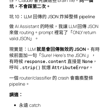
作，Claude 會先讀這些 brain file。
同一個
坑，不會踩第二次。
坑 10：LLM 回傳的 JSON 炸掉整條 pipeline
做 AI Assistant 的時候，我讓 LLM 回傳 JSON
來做 routing。prompt 裡寫了「ONLY return
valid JSON」。
現實是：LLM
就是會回傳無效的 JSON
。有時
候前面加一句「Sure! Here’s the JSON:」，
有時候
直接是
，
response.content
None
呼叫
就爆
。
.strip()
AttributeError
一個 router/classifier 的 crash 會癱瘓整條
pipeline。
調適：
永遠 catch