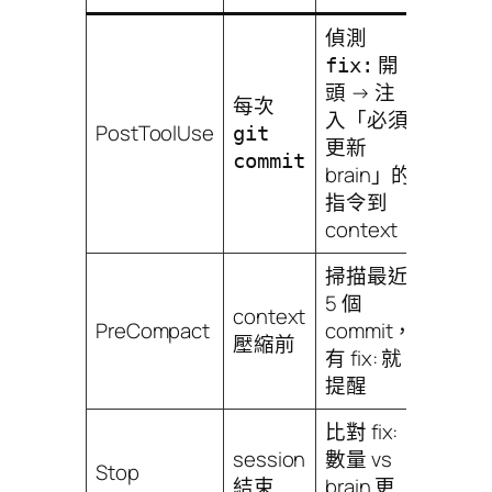
偵測
開
fix:
頭 → 注
每次
入「必須
PostToolUse
git
更新
commit
brain」的
指令到
context
掃描最近
5 個
context
PreCompact
commit，
壓縮前
有 fix: 就
提醒
比對 fix:
session
數量 vs
Stop
結束
brain 更