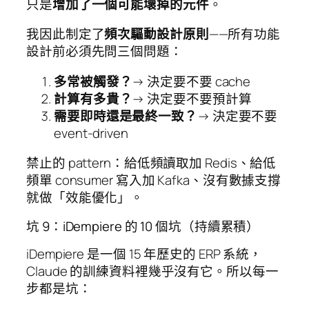
只是
增加了一個可能壞掉的元件
。
我因此制定了
頻次驅動設計原則
——所有功能
設計前必須先問三個問題：
多常被觸發？
→ 決定要不要 cache
計算有多貴？
→ 決定要不要預計算
需要即時還是最終一致？
→ 決定要不要
event-driven
禁止的 pattern：給低頻讀取加 Redis、給低
頻單 consumer 寫入加 Kafka、沒有數據支撐
就做「效能優化」。
坑 9：iDempiere 的 10 個坑（持續累積）
iDempiere 是一個 15 年歷史的 ERP 系統，
Claude 的訓練資料裡幾乎沒有它。所以每一
步都是坑：