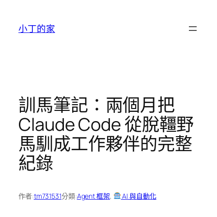
跳
至
小丁的家
主
要
內
容
訓馬筆記：兩個月把
Claude Code 從脫韁野
馬馴成工作夥伴的完整
紀錄
作者:
tm731531
分類:
Agent 框架
, 
AI 與自動化