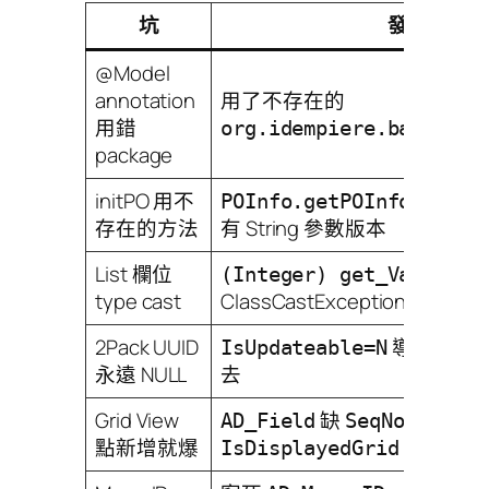
坑
發生什麼
@Model
annotation
用了不存在的
用錯
org.idempiere.base.ann
package
initPO 用不
POInfo.getPOInfo(ctx, 
存在的方法
有 String 參數版本
List 欄位
對
(Integer) get_Value()
type cast
ClassCastException
2Pack UUID
導致 PO fr
IsUpdateable=N
永遠 NULL
去
Grid View
缺
和
AD_Field
SeqNoGrid
點新增就爆
IsDisplayedGrid