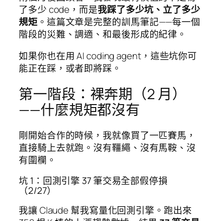
了多少 code，而是
我踩了多少坑、立了多少
規矩
。這篇文章是完整的訓馬筆記——每一個
階段的災難、調適、和最後形成的紀律。
如果你也在用 AI coding agent，這些坑你可
能正在踩，或者即將踩。
第一階段：裸奔期（2 月）
——什麼規矩都沒有
剛開始合作的時候，我就像買了一匹賽馬，
直接騎上去就跑。沒有韁繩、沒有馬鞍、沒
有圍欄。
坑 1：回測引擎 37 筆交易全部假停損
（2/27）
我讓 Claude 幫我寫量化回測引擎。跑出來