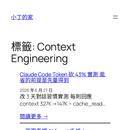
跳
至
小丁的家
主
要
內
容
標籤:
Context
Engineering
Claude Code Token 砍 43% 實測:能
省的前提是先量得到
2026 年 6 月 27 日
改 3 天對話習慣實測:每則回應
context 327K→147K、cache_read…
閱讀更多 →