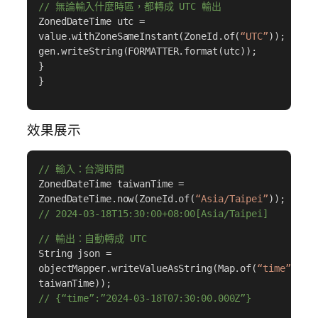
// 無論輸入什麼時區，都轉成 UTC 輸出
ZonedDateTime utc =
value.withZoneSameInstant(ZoneId.of(
“UTC”
));
gen.writeString(FORMATTER.format(utc));
}
}
效果展示
// 輸入：台灣時間
ZonedDateTime taiwanTime =
ZonedDateTime.now(ZoneId.of(
“Asia/Taipei”
));
// 2024-03-18T15:30:00+08:00[Asia/Taipei]
// 輸出：自動轉成 UTC
String json =
objectMapper.writeValueAsString(Map.of(
“time”
,
taiwanTime));
// {“time”:”2024-03-18T07:30:00.000Z”}