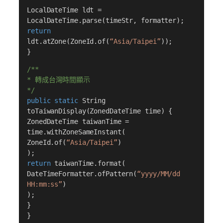
LocalDateTime ldt =
LocalDateTime.parse(timeStr, formatter);
return
ldt.atZone(ZoneId.of(
“Asia/Taipei”
));
}
/**
* 轉成台灣時間顯示
*/
public static
String
toTaiwanDisplay(ZonedDateTime time) {
ZonedDateTime taiwanTime =
time.withZoneSameInstant(
ZoneId.of(
“Asia/Taipei”
)
);
return
taiwanTime.format(
DateTimeFormatter.ofPattern(
“yyyy/MM/dd
HH:mm:ss”
)
);
}
}