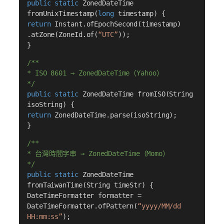
public static
ZonedDateTime
fromUnixTimestamp(
long
timestamp) {
return
Instant.ofEpochSecond(timestamp)
.atZone(ZoneId.of(
“UTC”
));
}
/**
* ISO 8601 → ZonedDateTime（Yahoo）
*/
public static
ZonedDateTime fromISO(String
isoString) {
return
ZonedDateTime.parse(isoString);
}
/**
* 台灣時間字串 → ZonedDateTime（Momo）
*/
public static
ZonedDateTime
fromTaiwanTime(String timeStr) {
DateTimeFormatter formatter =
DateTimeFormatter.ofPattern(
“yyyy/MM/dd
HH:mm:ss”
);