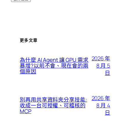
更多文章
2026 年
為什麼 AI Agent 讓 GPU 需求
8 月 5
暴增?以前不會、現在會的兩
個原因
日
2026 年
別再用共享資料夾分享技能:
8 月 4
收成一台可授權、可稽核的
MCP
日