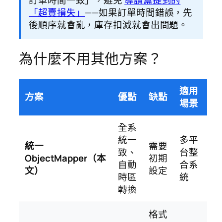
訂單時間一致」，避免
導讀篇提到的
「超賣損失」
——如果訂單時間錯誤，先
後順序就會亂，庫存扣減就會出問題。
為什麼不用其他方案？
適用
方案
優點
缺點
場景
全系
統一
多平
統一
需要
致、
台整
ObjectMapper（本
初期
自動
合系
文）
設定
時區
統
轉換
格式