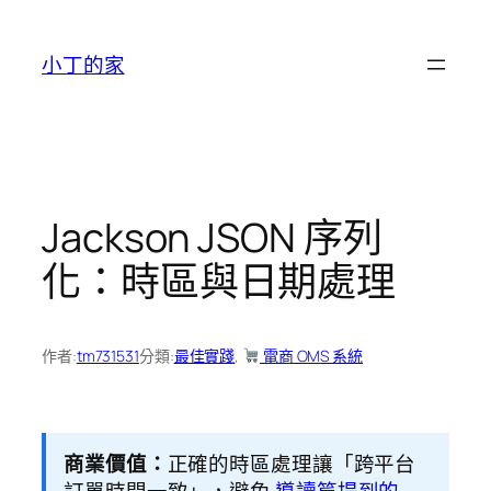
跳
至
小丁的家
主
要
內
容
Jackson JSON 序列
化：時區與日期處理
作者:
tm731531
分類:
最佳實踐
, 
電商 OMS 系統
商業價值：
正確的時區處理讓「跨平台