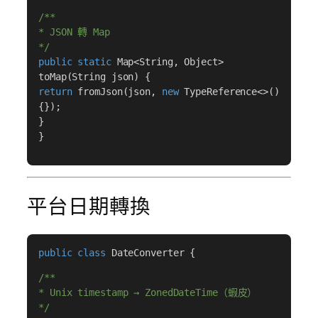
/**
* JSON 轉 Map
*/
public static
Map<String, Object>
toMap(String json) {
return
fromJson(json,
new
TypeReference<>()
{});
}
}
平台日期轉換
public class
DateConverter {
/**
* Unix timestamp → ZonedDateTime（蝦皮）
*/