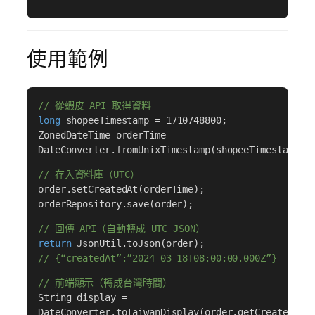
使用範例
// 從蝦皮 API 取得資料
long
shopeeTimestamp = 1710748800;
ZonedDateTime orderTime =
DateConverter.fromUnixTimestamp(shopeeTimestamp);
// 存入資料庫（UTC）
order.setCreatedAt(orderTime);
orderRepository.save(order);
// 回傳 API（自動轉成 UTC JSON）
return
JsonUtil.toJson(order);
// {“createdAt”:”2024-03-18T08:00:00.000Z”}
// 前端顯示（轉成台灣時間）
String display =
DateConverter.toTaiwanDisplay(order.getCreatedAt(