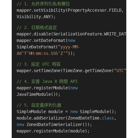
// 1. 允許序列化私有欄位
mapper.setVisibility(PropertyAccessor.FIELD,
Visibility.ANY);
// 2. 日期格式設定
mapper.disable(SerializationFeature.WRITE_DATES_A
mapper.setDateFormat(
new
SimpleDateFormat(
“yyyy-MM-
dd’T’HH:mm:ss.SSS’Z’”
));
// 3. 設定 UTC 時區
mapper.setTimeZone(TimeZone.getTimeZone(
“UTC”
));
// 4. 支援 Java 8 時間 API
mapper.registerModule(
new
JavaTimeModule());
// 5. 自定義序列化器
SimpleModule module =
new
SimpleModule();
module.addSerializer(ZonedDateTime.
class
,
new
ZonedDateTimeSerializer());
mapper.registerModule(module);