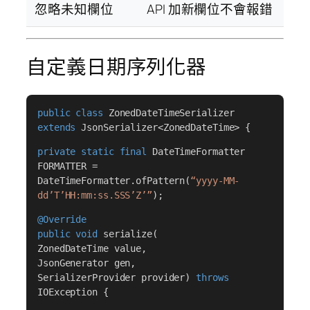
忽略未知欄位
API 加新欄位不會報錯
自定義日期序列化器
public class
ZonedDateTimeSerializer
extends
JsonSerializer<ZonedDateTime> {
private static final
DateTimeFormatter
FORMATTER =
DateTimeFormatter.ofPattern(
“yyyy-MM-
dd’T’HH:mm:ss.SSS’Z’”
);
@Override
public void
serialize(
ZonedDateTime value,
JsonGenerator gen,
SerializerProvider provider)
throws
IOException {