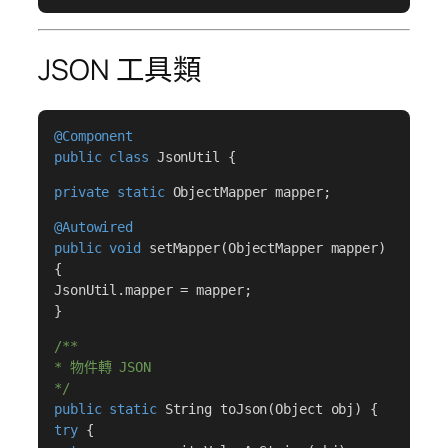
JSON 工具類
@Component
public class
JsonUtil {
private static
ObjectMapper mapper;
@Autowired
public void
setMapper(ObjectMapper mapper)
{
JsonUtil.mapper = mapper;
}
/**
* 物件轉 JSON
*/
public static
String toJson(Object obj) {
try
{