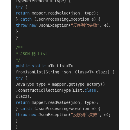
TypeReference<T> type) {
try
{
return
mapper.readValue(json, type);
}
catch
(JsonProcessingException e) {
throw new
JsonException(
“反序列化失敗”
, e);
}
}
/**
* JSON 轉 List
*/
public static
<T> List<T>
fromJsonList(String json, Class<T> clazz) {
try
{
JavaType type = mapper.getTypeFactory()
.constructCollectionType(List.
class
,
clazz);
return
mapper.readValue(json, type);
}
catch
(JsonProcessingException e) {
throw new
JsonException(
“反序列化失敗”
, e);
}
}