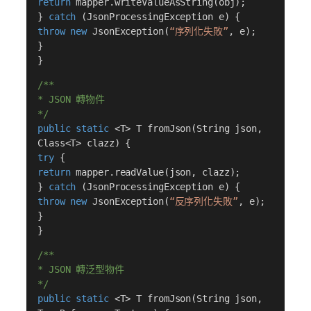
return
mapper.writeValueAsString(obj);
}
catch
(JsonProcessingException e) {
throw new
JsonException(
“序列化失敗”
, e);
}
}
/**
* JSON 轉物件
*/
public static
<T> T fromJson(String json,
Class<T> clazz) {
try
{
return
mapper.readValue(json, clazz);
}
catch
(JsonProcessingException e) {
throw new
JsonException(
“反序列化失敗”
, e);
}
}
/**
* JSON 轉泛型物件
*/
public static
<T> T fromJson(String json,