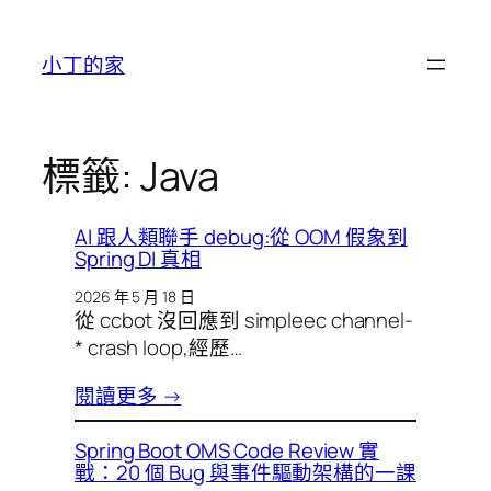
跳
至
小丁的家
主
要
內
容
標籤:
Java
AI 跟人類聯手 debug:從 OOM 假象到
Spring DI 真相
2026 年 5 月 18 日
從 ccbot 沒回應到 simpleec channel-
* crash loop,經歷…
閱讀更多 →
Spring Boot OMS Code Review 實
戰：20 個 Bug 與事件驅動架構的一課