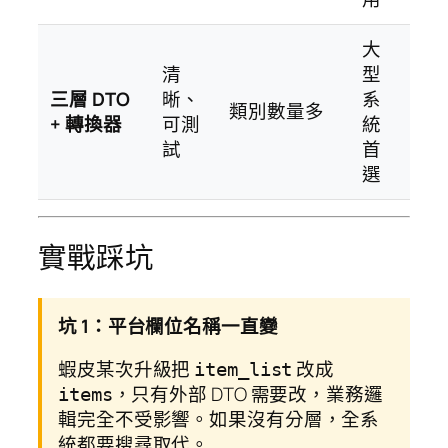
大
清
型
三層 DTO
晰、
系
類別數量多
+ 轉換器
可測
統
試
首
選
實戰踩坑
坑 1：平台欄位名稱一直變
蝦皮某次升級把
改成
item_list
，只有外部 DTO 需要改，業務邏
items
輯完全不受影響。如果沒有分層，全系
統都要搜尋取代。