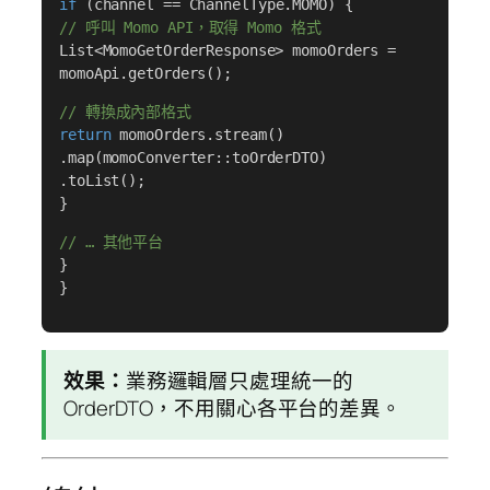
if
(channel == ChannelType.MOMO) {
// 呼叫 Momo API，取得 Momo 格式
List<MomoGetOrderResponse> momoOrders =
momoApi.getOrders();
// 轉換成內部格式
return
momoOrders.stream()
.map(momoConverter::toOrderDTO)
.toList();
}
// … 其他平台
}
}
效果：
業務邏輯層只處理統一的
OrderDTO，不用關心各平台的差異。