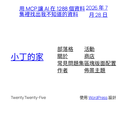
2026 年 7
用 MCP 讓 AI 在 1288 個資料
集裡找出我不知道的資料
月 28 日
部落格
活動
小丁的家
關於
商店
常見問題集
區塊版面配置
作者
佈景主題
Twenty Twenty-Five
使用
WordPress
設計