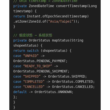
// Unix timestamp → ZonedDateTime
private
ZonedDateTime convertTimestamp(Long
timestamp) {
return
Instant.ofEpochSecond(timestamp)
.atZone(ZoneId.of(
“Asia/Taipei”
));
}
// 蝦皮狀態 → 系統狀態
private
OrderStatus mapStatus(String
shopeeStatus) {
return switch
(shopeeStatus) {
case
“UNPAID”
->
OrderStatus.PENDING_PAYMENT;
case
“READY_TO_SHIP”
->
OrderStatus.PENDING_SHIPMENT;
case
“SHIPPED”
-> OrderStatus.SHIPPED;
case
“COMPLETED”
-> OrderStatus.COMPLETED;
case
“CANCELLED”
-> OrderStatus.CANCELLED;
default
-> OrderStatus.UNKNOWN;
};
}
}