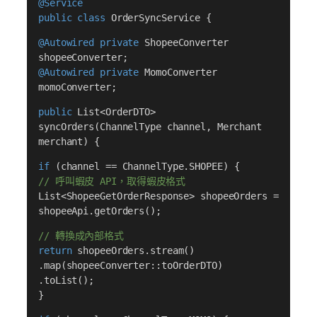
@Service
public class
OrderSyncService {
@Autowired
private
ShopeeConverter
shopeeConverter;
@Autowired
private
MomoConverter
momoConverter;
public
List<OrderDTO>
syncOrders(ChannelType channel, Merchant
merchant) {
if
(channel == ChannelType.SHOPEE) {
// 呼叫蝦皮 API，取得蝦皮格式
List<ShopeeGetOrderResponse> shopeeOrders =
shopeeApi.getOrders();
// 轉換成內部格式
return
shopeeOrders.stream()
.map(shopeeConverter::toOrderDTO)
.toList();
}