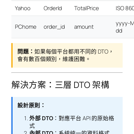
Yahoo
OrderId
TotalPrice
ISO 86
yyyy-
PChome
order_id
amount
dd
問題：
如果每個平台都用不同的 DTO，
會有數百個類別，維護困難。
解決方案：三層 DTO 架構
設計原則：
外部 DTO
：對應平台 API 的原始格
式
內部 DTO
：系統統一的資料格式