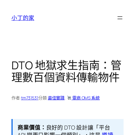
跳
至
小丁的家
主
要
內
容
DTO 地獄求生指南：管
理數百個資料傳輸物件
作者:
tm731531
分類:
最佳實踐
, 
電商 OMS 系統
商業價值：
良好的 DTO 設計讓「平台