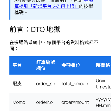
API 變更只影響一個類別」，這是
導讀
篇提到「新增平台 2-3 週上線」
的技術
基礎。
前言：DTO 地獄
在多通路系統中，每個平台的資料格式都不
同：
訂單編號
平台
金額欄位
時間格
欄位
Unix
蝦皮
order_sn
total_amount
timest
yyyy/
Momo
orderNo
orderAmount
HH:mm