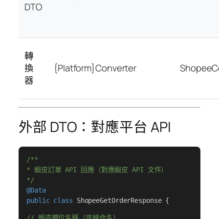
DTO
轉
換
{Platform}Converter
ShopeeCo
器
外部 DTO：對應平台 API
/**
* 蝦皮訂單 API 回應（對應蝦皮 API 文件）
*/
@Data
public class
ShopeeGetOrderResponse {
// 蝦皮欄位名稱（底線命名）