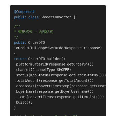
@Component
public class
ShopeeConverter {
/**
* 蝦皮格式 → 內部格式
*/
public
OrderDTO
toOrderDTO(ShopeeGetOrderResponse response)
{
return
OrderDTO.builder()
.platformOrderId(response.getOrderSn())
.channel(ChannelType.SHOPEE)
.status(mapStatus(response.getOrderStatus()))
.totalAmount(response.getTotalAmount())
.createdAt(convertTimestamp(response.getCreateTim
.buyerName(response.getBuyerUsername())
.items(convertItems(response.getItemList()))
.build();
}