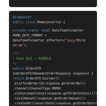
@Component
public class
MomoConverter {
private static final
DateTimeFormatter
MOMO_DATE_FORMAT =
DateTimeFormatter.ofPattern(
“yyyy/MM/dd
HH:mm”
);
/**
* Momo 格式 → 內部格式
*/
public
OrderDTO
toOrderDTO(MomoGetOrderResponse response) {
return
OrderDTO.builder()
.platformOrderId(response.getOrderNo())
.channel(ChannelType.MOMO)
.status(mapStatus(response.getOrderStatus()))
.totalAmount(response.getOrderAmount())
.createdAt(convertDate(response.getOrderDate()))