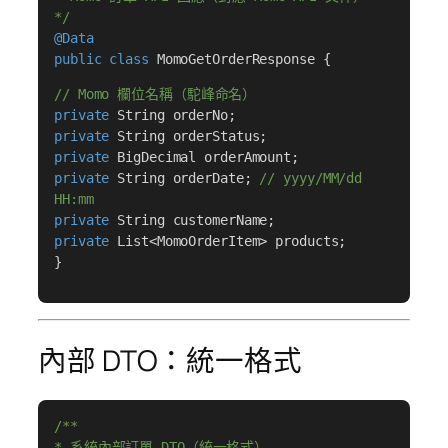
*/
@Data
public class
MomoGetOrderResponse {
// Momo 欄位名稱（駝峰命名）
private
String orderNo;
private
String orderStatus;
private
BigDecimal orderAmount;
private
String orderDate;
// yyyy/MM/dd
HH:mm
private
String customerName;
private
List<MomoOrderItem> products;
}
內部 DTO：統一格式
/**
* 系統內部訂單 DTO（統一格式）