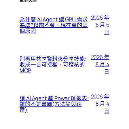
2026 年
為什麼 AI Agent 讓 GPU 需求
8 月 5
暴增?以前不會、現在會的兩
個原因
日
2026 年
別再用共享資料夾分享技能:
8 月 4
收成一台可授權、可稽核的
MCP
日
2026 年
讓 AI Agent 產 Power BI 報表:
8 月 4
難的不是畫圖(方法論與踩
雷)
日