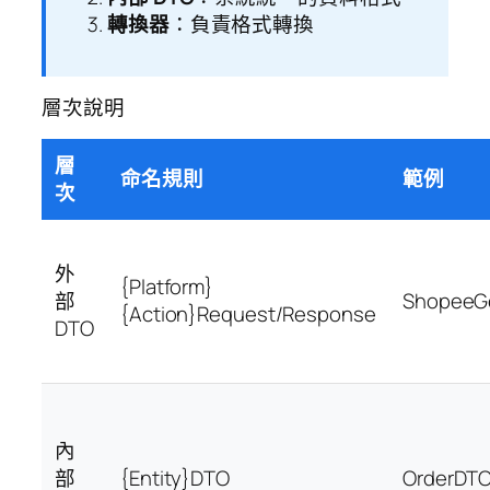
轉換器
：負責格式轉換
層次說明
層
命名規則
範例
次
外
{Platform}
部
ShopeeG
{Action}Request/Response
DTO
內
部
{Entity}DTO
OrderDT