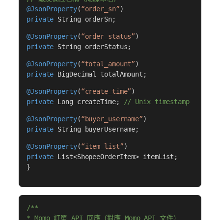
@JsonProperty
(
“order_sn”
)
private
String orderSn;
@JsonProperty
(
“order_status”
)
private
String orderStatus;
@JsonProperty
(
“total_amount”
)
private
BigDecimal totalAmount;
@JsonProperty
(
“create_time”
)
private
Long createTime;
// Unix timestamp
@JsonProperty
(
“buyer_username”
)
private
String buyerUsername;
@JsonProperty
(
“item_list”
)
private
List<ShopeeOrderItem> itemList;
}
/**
* Momo 訂單 API 回應（對應 Momo API 文件）