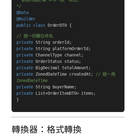
*/
@Data
@Builder
public class
OrderDTO {
// 統一的欄位命名
private
String orderId;
private
String platformOrderId;
private
ChannelType channel;
private
OrderStatus status;
private
BigDecimal totalAmount;
private
ZonedDateTime createdAt;
// 統一用
ZonedDateTime
private
String buyerName;
private
List<OrderItemDTO> items;
}
轉換器：格式轉換