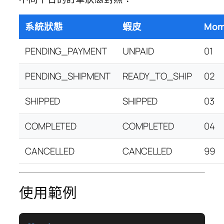
系統狀態
蝦皮
Mo
PENDING_PAYMENT
UNPAID
01
PENDING_SHIPMENT
READY_TO_SHIP
02
SHIPPED
SHIPPED
03
COMPLETED
COMPLETED
04
CANCELLED
CANCELLED
99
使用範例