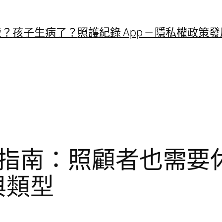
飯？
孩子生病了？
照護紀錄 App — 隱私權政策
發
指南：照顧者也需要休
與類型