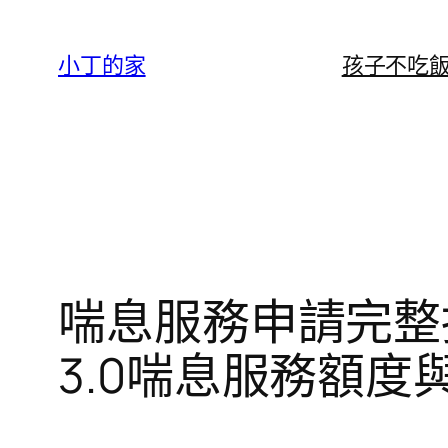
跳
至
小丁的家
孩子不吃
主
要
內
容
喘息服務申請完整
3.0喘息服務額度