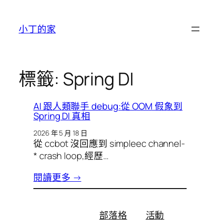
跳
至
小丁的家
主
要
內
容
標籤:
Spring DI
AI 跟人類聯手 debug:從 OOM 假象到
Spring DI 真相
2026 年 5 月 18 日
從 ccbot 沒回應到 simpleec channel-
* crash loop,經歷…
閱讀更多 →
部落格
活動