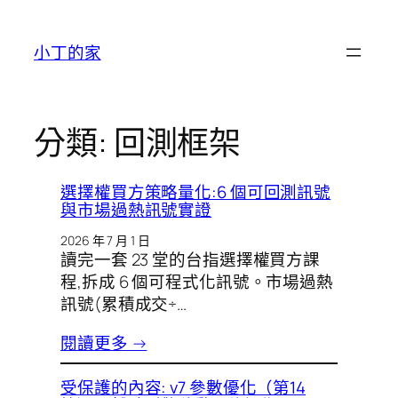
跳
至
小丁的家
主
要
內
容
分類:
回測框架
選擇權買方策略量化:6 個可回測訊號
與市場過熱訊號實證
2026 年 7 月 1 日
讀完一套 23 堂的台指選擇權買方課
程,拆成 6 個可程式化訊號。市場過熱
訊號(累積成交÷…
閱讀更多 →
受保護的內容: v7 參數優化（第14