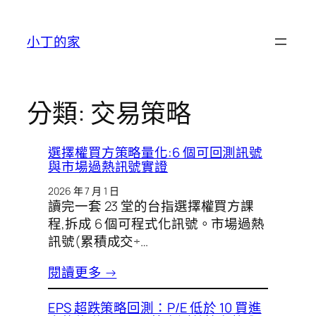
跳
至
小丁的家
主
要
內
容
分類:
交易策略
選擇權買方策略量化:6 個可回測訊號
與市場過熱訊號實證
2026 年 7 月 1 日
讀完一套 23 堂的台指選擇權買方課
程,拆成 6 個可程式化訊號。市場過熱
訊號(累積成交÷…
閱讀更多 →
EPS 超跌策略回測：P/E 低於 10 買進