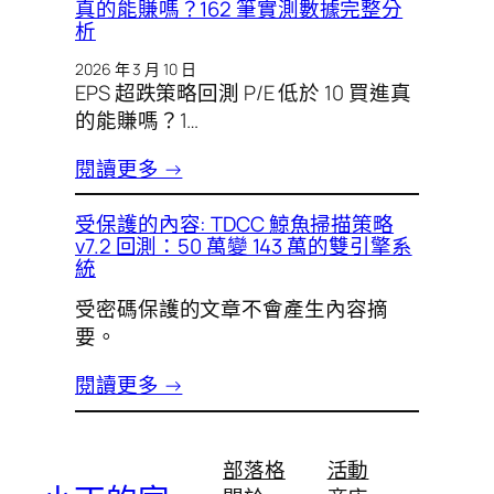
真的能賺嗎？162 筆實測數據完整分
析
2026 年 3 月 10 日
EPS 超跌策略回測 P/E 低於 10 買進真
的能賺嗎？1…
閱讀更多 →
受保護的內容: TDCC 鯨魚掃描策略
v7.2 回測：50 萬變 143 萬的雙引擎系
統
受密碼保護的文章不會產生內容摘
要。
閱讀更多 →
部落格
活動