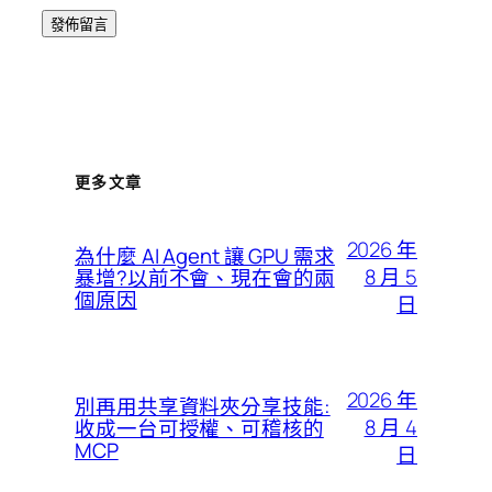
更多文章
2026 年
為什麼 AI Agent 讓 GPU 需求
8 月 5
暴增?以前不會、現在會的兩
個原因
日
2026 年
別再用共享資料夾分享技能:
8 月 4
收成一台可授權、可稽核的
MCP
日