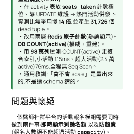
・在 activity 表放
seats_taken
計數欄
位、靠 UPDATE 維護 → 熱門活動併發下
實測比無爭用慢
14 倍
,並產生
31,726
個
dead tuple。
・改用兩層:
Redis 原子計數
(熱讀顯示)+
DB COUNT(active)
(權威 + 重建)。
・用
98 萬列
壓測:COUNT(active) 走複
合索引,小活動 1.15ms、超大活動(2.4 萬
active)76ms,全程無 Seq Scan。
・通用教訓:「會不會 scale」是量出來
的,不是讀 schema 猜的。
問題與懷疑
一個醫師社群平台的活動報名模組需要同時
做到兩件事:
即時顯示剩餘名額
,以及
防超賣
(報名人數絕不能超過活動
)。
capacity