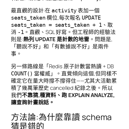
最直觀的設計:在
表加一個
activity
欄位,每次報名
seats_taken
UPDATE
、取
seats_taken = seats_taken + 1
消
。直觀、SQL 好寫。但工程師的經驗法
-1
則是:
熱列 UPDATE 是計數的地雷
。問題是,
「聽說不好」和「有數據說不好」是兩件
事。
另一條路線是「Redis 原子計數當熱讀 + DB
當權威」。直覺傾向這個,但同樣不
COUNT()
確定它在量大時撐不撐得住——尤其大活動累
積了幾萬筆歷史 cancelled 紀錄之後。所以
我們
不靠猜,種資料、跑 EXPLAIN ANALYZE,
讓查詢計畫說話。
方法論:為什麼靠讀 schema
猜是錯的