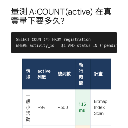
量測 A:COUNT(active) 在真
實量下要多久?
SELECT COUNT(*) FROM registration

WHERE activity_id = $1 AND status IN ('pending','
執
情
active
行
總列數
計畫
境
列數
時
間
一
般
Bitmap
1.15
小
~94
~300
Index
ms
活
Scan
動