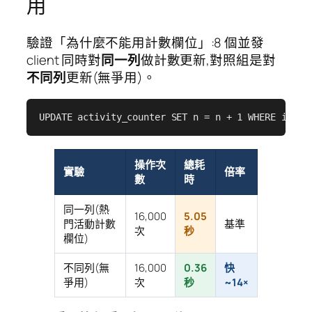
用
驗證「為什麼不能用計數欄位」:8 個並發
client 同時對
同一列
做計數更新,對照組是對
不同列
更新(無爭用)。
UPDATE activity_counter SET n = n + 1 WHERE id 
操作次
總耗
實驗
倍率
數
時
同一列(熱
16,000
5.05
門活動計數
基準
次
秒
欄位)
不同列(無
16,000
0.36
快
爭用)
次
秒
~14×