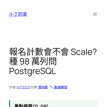
跳
至
小丁的家
主
要
內
容
報名計數會不會 Scale?
種 98 萬列問
PostgreSQL
作者:
tm731531
分類:
資料庫
, 
後端開發
重點摘要(TL;DR)