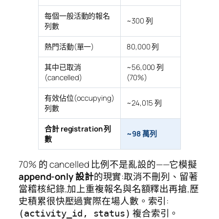
每個一般活動的報名
~300 列
列數
熱門活動(單一)
80,000 列
其中已取消
~56,000 列
(cancelled)
(70%)
有效佔位(occupying)
~24,015 列
列數
合計 registration 列
~98 萬列
數
70% 的 cancelled 比例不是亂設的——它模擬
append-only 設計
的現實:取消不刪列、留著
當稽核紀錄,加上重複報名與名額釋出再搶,歷
史積累很快壓過實際在場人數。索引:
複合索引。
(activity_id, status)