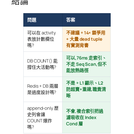
結論
問題
答案
可以在 activity
不建議。14× 鎖爭用
表放計數欄位
+ 大量 dead tuple
嗎?
有實測背書
可以,76ms 走索引、
DB COUNT() 能
不走 Seq Scan,但不
撐住大活動嗎?
能放熱路徑
不是。L1 顯示、L2
Redis + DB 兩層
防超賣+重建,職責清
是過度設計嗎?
晰
append-only 歷
不會,複合索引把過
史列會讓
濾吸收在 Index
COUNT 爆炸
Cond 層
嗎?