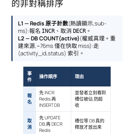
的非對稱排序
L1 — Redis 原子計數
(熱讀顯示,sub-
ms):報名
、取消
。
INCR
DECR
L2 — DB COUNT(active)
(權威真理 + 重
建來源,~76ms 僅在快取 miss):走
(activity_id,status) 索引。
事
操作順序
理由
件
先 INCR
並發者立刻看到
報
Redis,再
槽位被佔,防超
名
INSERT DB
收
先 UPDATE
取
槽位等 DB 真的
DB,再 DECR
消
釋放才放出來
Redis