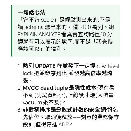
一句話心法
「會不會 scale」是經驗測出來的,不是
讀 schema 想出來的。種 ~100 萬列、跑
EXPLAIN ANALYZE 看真實查詢路徑,10 分
鐘就有可以展示的數字,而不是「我覺得
應該可以」的猜測。
熱列 UPDATE 在並發下一定慢
:row-level
lock 把並發序列化;並發越高倍率越誇
張。
MVCC dead tuple 是隱性成本
:現在看
不到(測試資料小),上線後才爆(大流量
vacuum 來不及)。
非對稱排序是分散式計數的安全網
:報名
先佔位、取消後釋放——刻意的業務保守
設計,值得寫進 ADR。