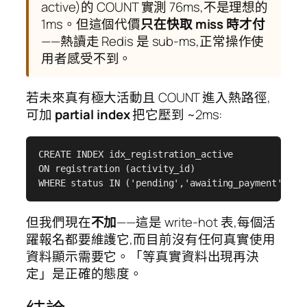
active)的 COUNT 實測 76ms,不是理想的
1ms。但這個代價
只在快取 miss 時才付
——熱讀走 Redis 是 sub-ms,正常操作使
用者感受不到。
若未來真有極大活動且 COUNT 進入熱路徑,
可加
partial index
把它壓到 ~2ms:
CREATE INDEX idx_registration_active

ON registration (activity_id)

WHERE status IN ('pending','awaiting_payment','ap
但我們現在
不加
——這是 write-hot 表,每個活
躍報名都要維護它,而目前沒有任何真實使用
資料顯示需要它。「等真實資料出現再決
定」是正確的態度。