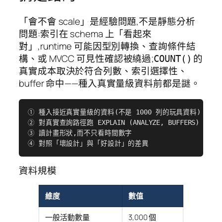
「會不會 scale」是經驗問題,不是靜態分析
問題:索引在 schema 上「看起來
對」,runtime 可能因型別轉換、查詢條件結
構、或 MVCC 可見性確認被繞過;
的
COUNT()
真實成本取決於符合列數、索引選擇性、
buffer 命中——種入真實量級資料前都是謎。
① 種入接近真實量級的資料(不是 1000 列的玩具資料)

② 對真實查詢路徑跑 EXPLAIN (ANALYZE, BUFFERS)

③ 讀計畫形狀,而不只看時間數字

④ 對照「壞設計」與「好設計」的差異
資料規模
維度
數值
一般活動數量
3,000 個