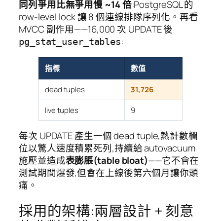
同列爭用比無爭用慢 ~14 倍
:PostgreSQL 的
row-level lock 讓 8 個連線排隊序列化。再看
MVCC 副作用——16,000 次 UPDATE 後
:
pg_stat_user_tables
指標
數值
dead tuples
31,726
live tuples
9
每次 UPDATE 產生一個 dead tuple,熱計數欄
位以驚人速度積累死列,持續給 autovacuum
施壓並造成
表膨脹(table bloat)
——它不會在
測試期間爆發,但會在上線後第六個月讓你頭
痛。
採用的架構:兩層設計 + 刻意