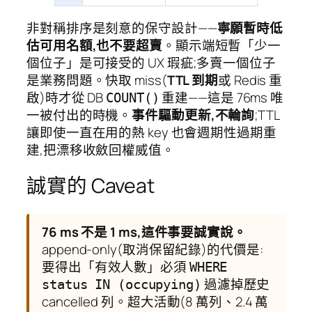
非對稱排序是刻意的保守設計——
寧願暫時低
估可用名額,也不要超賣
。顯示端短暫「少一
個位子」是可接受的 UX 瑕疵;多賣一個位子
是業務問題。快取 miss(
TTL 到期
或 Redis 重
啟)時才從 DB
重建——這是 76ms 唯
COUNT()
一被付出的時機。
事件驅動更新,不輪詢
;TTL
讓即使一直在用的熱 key 也會週期性過期重
建,把漂移收斂回權威值。
誠實的 Caveat
76 ms 不是 1 ms,這件事要誠實說。
append-only(取消保留紀錄)的代價是:
要得出「有效人數」必須
WHERE
過濾掉歷史
status IN (occupying)
cancelled 列。超大活動(8 萬列、2.4 萬