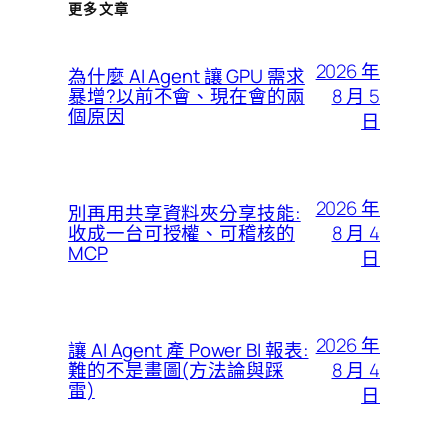
更多文章
2026 年
為什麼 AI Agent 讓 GPU 需求
8 月 5
暴增?以前不會、現在會的兩
個原因
日
2026 年
別再用共享資料夾分享技能:
8 月 4
收成一台可授權、可稽核的
MCP
日
2026 年
讓 AI Agent 產 Power BI 報表:
8 月 4
難的不是畫圖(方法論與踩
雷)
日