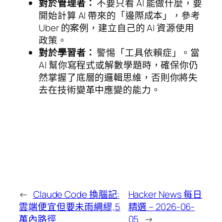
對於管理者：
不要只看 AI 能做什麼，要
開始計算 AI 帶來的「邊際成本」，參考
Uber 的案例，建立自己的 AI 資源使用
政策。
對於學習者：
警惕「工具依賴症」。當
AI 幫你寫程式或解數學題時，確保你仍
然掌握了底層的邏輯思維，否則你將失
去在技術變革中應變的能力。
←
Claude Code 換腦記:
Hacker News 每日
雲端便宜但要未雨綢繆,5
精選 – 2026-06-
萬內路徑
05
→