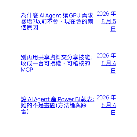
2026 年
為什麼 AI Agent 讓 GPU 需求
8 月 5
暴增?以前不會、現在會的兩
個原因
日
2026 年
別再用共享資料夾分享技能:
8 月 4
收成一台可授權、可稽核的
MCP
日
2026 年
讓 AI Agent 產 Power BI 報表:
8 月 4
難的不是畫圖(方法論與踩
雷)
日