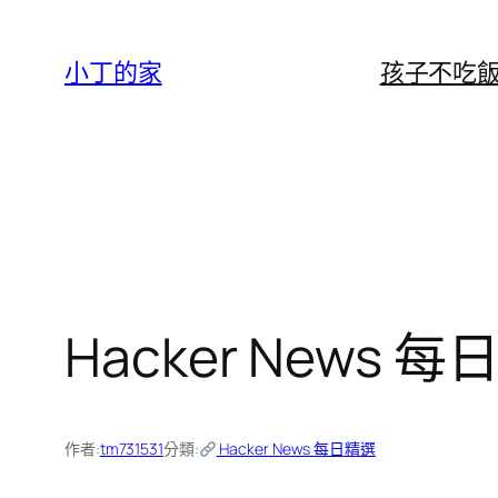
跳
至
小丁的家
孩子不吃
主
要
內
容
Hacker News 每日
作者:
tm731531
分類:
Hacker News 每日精選