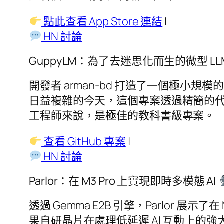
點此查看 App Store 連結
|
HN 討論
GuppyLM：為了去迷思化而生的微型 LL
開發者 arman-bd 打造了一個極小規
日益複雜的今天，這個專案透過精簡的代碼揭
工程師來說，是極佳的教科書級專案。
查看 GitHub 專案
|
HN 討論
Parlor：在 M3 Pro 上實現即時多模態 AI
透過 Gemma E2B 引擎，Parlor 
果自研晶片在處理低延遲 AI 互動上的