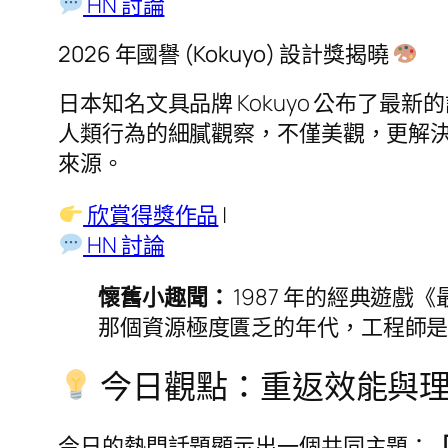
HN 討論
2026 年國譽 (Kokuyo) 設計獎揭曉
日本知名文具品牌 Kokuyo 公布了
人類行為的細膩觀察，不僅美觀，更解
來源。
欣賞得獎作品
|
HN 討論
懷舊小趣聞：
1987 年的經典遊戲《最
那個資源極度匱乏的年代，工程師
今日觀點：重返效能與
今日的熱門話題顯示出一個共同主題：