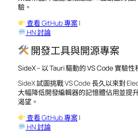
驗。
查看 GitHub 專案
|
HN 討論
開發工具與開源專案
SideX – 以 Tauri 驅動的 VS Code 實
SideX 試圖挑戰 VS Code 長久以來對
大幅降低開發編輯器的記憶體佔用並提
渴望。
查看 GitHub 專案
|
HN 討論