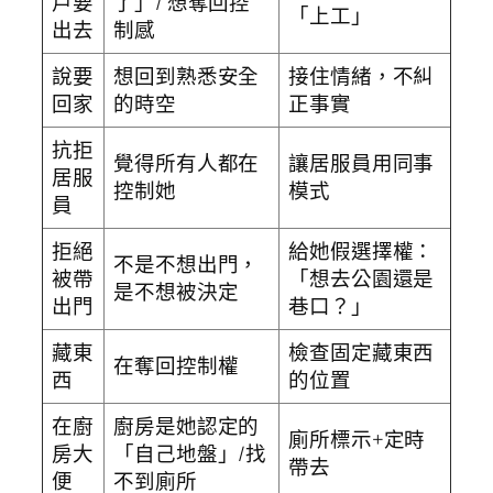
戶要
了」/ 想奪回控
「上工」
出去
制感
說要
想回到熟悉安全
接住情緒，不糾
回家
的時空
正事實
抗拒
覺得所有人都在
讓居服員用同事
居服
控制她
模式
員
拒絕
給她假選擇權：
不是不想出門，
被帶
「想去公園還是
是不想被決定
出門
巷口？」
藏東
檢查固定藏東西
在奪回控制權
西
的位置
在廚
廚房是她認定的
廁所標示+定時
房大
「自己地盤」/找
帶去
便
不到廁所