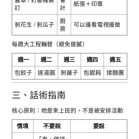
紙張＋印章
訂
計
廚
剝花生 / 剝瓜子
可以邊看電視邊做
房
每週大工程輪替（避免做膩）
週一
週二
週三
週四
週五
包餃子
搓湯圓
剝蓮子
包餛飩
揉麵團
三、話術指南
核心原則：她是來上班的，不是被安排活動
情境
不要說
要說
「來，做這