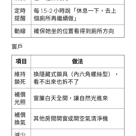
定時
每 1.5-2 小時說「休息一下，去上
提醒
個廁所再繼續做」
動線
確保她坐的位置看得到廁所方向
窗戶
項目
做法
維持
換隱藏式鎖具（內六角螺絲型），
鎖死
看不出來也拆不了
補償
窗簾白天全開，讓自然光進來
光照
補償
其他房間開窗或開空氣清淨機
換氣
減少