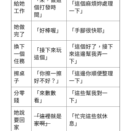
給她
「這個麻煩妳處理
個打發時
工作
一下」
間」
她做
「好棒喔」
「手腳很快耶」
完了
換下
「這個好了，接下
「接下來玩
一個
來這邊幫我弄一
這個」
任務
下」
擦桌
「你擦一擦
「這邊你順便整理
子
好不好？」
一下」
分零
「來數數
「這些幫我對一
錢
看」
下」
她說
「這裡就是
「忙完這些就休
要回
家啊」
息」
家