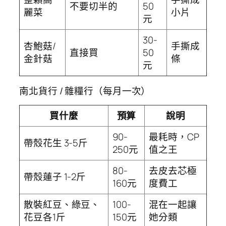
不要切半的
50
麗菜
小片
元
30-
杏鮑菇/
手撕成
直接買
50
金針菇
條
元
南北貨行 / 雜糧行（每月一次）
買什麼
預算
說明
90-
最耗時，CP
帶殼花生 3-5斤
250元
值之王
80-
去皮去芯極
帶殼蓮子 1-2斤
160元
度費工
散裝紅豆、綠豆、
100-
混在一起讓
花豆各1斤
150元
她分類