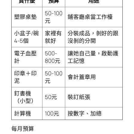
買什麼
預算
用途
50-100
塑膠桌墊
鋪客廳桌當工作檯
元
小盆子/碗
家裡有
分裝成品，剝好的跟
4-5個
就好
沒剝的分開
電子血壓
500-
讓她自己量，啟動護
計
800元
工記憶
印章＋印
50-100
會計蓋章用
泥
元
釘書機
50元
裝訂紙張
（小型）
計算機
100元
按數字、加總
每月預算