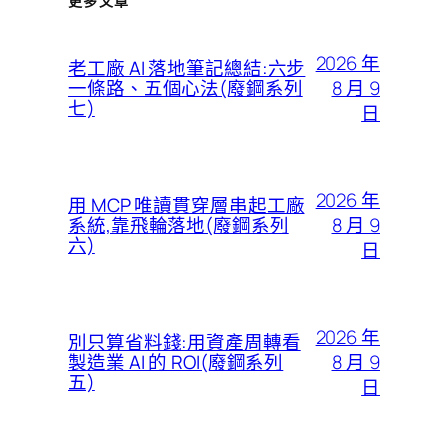
更多文章
2026 年
老工廠 AI 落地筆記總結:六步
8 月 9
一條路、五個心法(廢鋼系列
七)
日
2026 年
用 MCP 唯讀貫穿層串起工廠
8 月 9
系統,靠飛輪落地(廢鋼系列
六)
日
2026 年
別只算省料錢:用資產周轉看
8 月 9
製造業 AI 的 ROI(廢鋼系列
五)
日