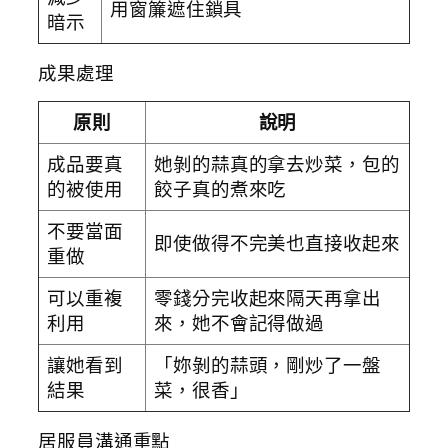
用窗簾遮住鎖具
暗示
成果處理
原則
說明
成品要真
她剝的蒜真的拿去炒菜，包的
的被使用
餃子真的煮來吃
不要當面
即使做得不完美也直接收起來
重做
可以重複
零錢分完收起來隔天再拿出
利用
來，她不會記得做過
讓她看到
「妳剝的蒜頭，剛炒了一盤
結果
菜，很香」
居服員溝通重點