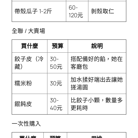
60-
帶殼瓜子 1-2斤
剝殼取仁
120元
全聯 / 大賣場
買什麼
預算
說明
餃子皮（冷
30-
搭配備好的餡，她在
藏）
50元
客廳包
加水揉好端出去讓她
糯米粉
30元
搓湯圓
30-
比餃子小顆，數量多
餛飩皮
40元
更耗時
一次性購入