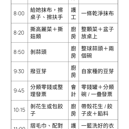
給她抹布，擦
護
8:00
一條乾淨抹布
桌子、擦扶手
工
撕高麗菜＋撕
廚
整顆菜＋盆子
8:20
菇類
房
放桌上
廚
整球蒜頭＋兩
8:50
剝蒜頭
房
個碗
廚
9:30
撥豆芽
自家種的豆芽
房
分類零錢或整
會
零錢罐＋分類
9:45
理發票
計
碗 / 一疊發票
剝花生或包餃
廚
帶殼花生 / 餃
10:15
子
房
子皮＋餡料
摺毛巾、配對
護
一籃洗好的衣
11:00