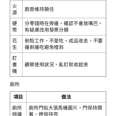
火
廚房維持鎖住
源
硬
分零錢時在旁邊，確認不會放嘴巴。
幣
有疑慮改用發票分類
花
剝殼工作，不是吃。成品收走，不要
生
邊剝邊吃避免噎到
釘
書
觀察使用狀況，亂釘就收起來
機
廁所
項目
做法
廁所
廁所門貼大張馬桶圖片，門保持開
辨識
著、燈保持亮