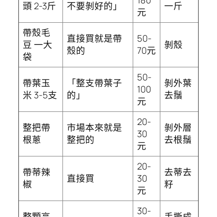
180
頭 2-3斤
不要剝好的」
一斤
元
帶殼毛
直接買就是帶
50-
豆 一大
剝殼
殼的
70元
袋
50-
帶葉玉
「整支帶葉子
剝外葉
100
米 3-5支
的」
去鬚
元
20-
整把帶
市場本來就是
剝外層
30
根蔥
整把的
去根鬚
元
20-
帶蒂辣
去蒂去
直接買
30
椒
籽
元
30-
整顆高
手撕成