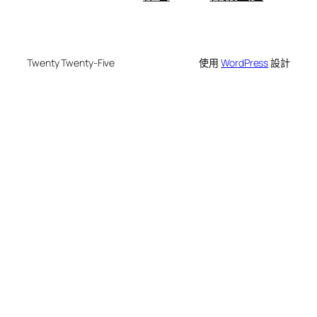
Twenty Twenty-Five
使用
WordPress
設計