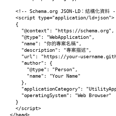
  <!-- Schema.org JSON-LD：結構化資料 --
  <script type="application/ld+json">

  {

    "@context": "https://schema.org",

    "@type": "WebApplication",

    "name": "你的專案名稱",

    "description": "專案描述",

    "url": "https://your-username.gith
    "author": {

      "@type": "Person",

      "name": "Your Name"

    },

    "applicationCategory": "UtilityApp
    "operatingSystem": "Web Browser"

  }

  </script>
