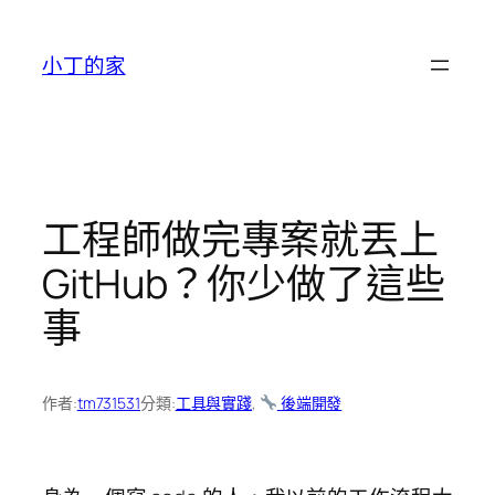
跳
至
小丁的家
主
要
內
容
工程師做完專案就丟上
GitHub？你少做了這些
事
作者:
tm731531
分類:
工具與實踐
, 
後端開發