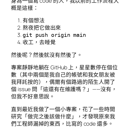
身為一個寫 code 的人，我以前的工作流程大
概是這樣：
有個想法
熬夜把它做出來
git push origin main
收工，去睡覺
然後呢？然後就沒有然後了。
專案靜靜地躺在 GitHub 上，星星數停在個位
數（其中兩個是我自己的帳號和我女朋友被
我拜託按的），偶爾有個路過的陌生人開了
個 issue 問「這還有在維護嗎？」——沒有，
但我不好意思說。
直到最近我做了一個小專案，花了一些時間
研究「做完之後該做什麼」，才發現原來我
們工程師漏掉的東西，比寫的 code 還多。