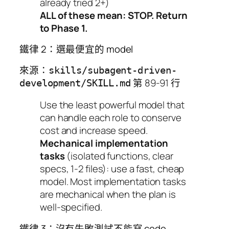
already tried 2+)
ALL of these mean: STOP. Return
to Phase 1.
鐵律 2：選最便宜的 model
來源：
skills/subagent-driven-
第 89-91 行
development/SKILL.md
Use the least powerful model that
can handle each role to conserve
cost and increase speed.
Mechanical implementation
tasks
(isolated functions, clear
specs, 1-2 files): use a fast, cheap
model. Most implementation tasks
are mechanical when the plan is
well-specified.
鐵律 3：沒有失敗測試不能寫 code