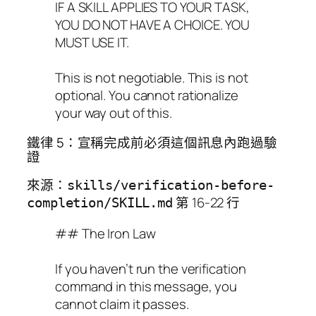
IF A SKILL APPLIES TO YOUR TASK,
YOU DO NOT HAVE A CHOICE. YOU
MUST USE IT.
This is not negotiable. This is not
optional. You cannot rationalize
your way out of this.
鐵律 5：宣稱完成前必須這個訊息內跑過驗
證
來源：
skills/verification-before-
第 16-22 行
completion/SKILL.md
## The Iron Law
If you haven’t run the verification
command in this message, you
cannot claim it passes.