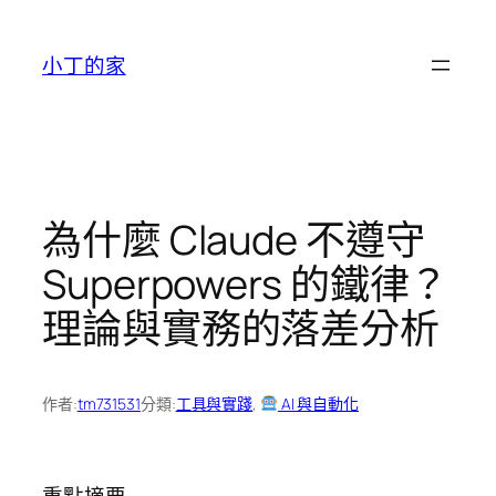
跳
至
小丁的家
主
要
內
容
為什麼 Claude 不遵守
Superpowers 的鐵律？
理論與實務的落差分析
作者:
tm731531
分類:
工具與實踐
, 
AI 與自動化
重點摘要