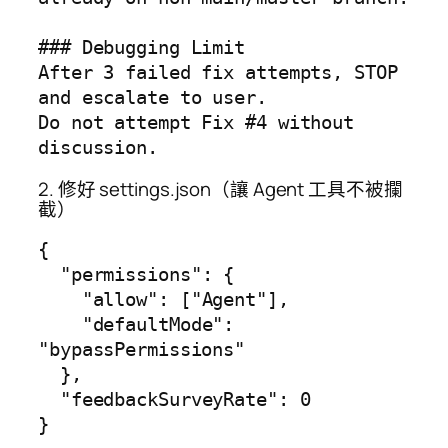
### Debugging Limit

After 3 failed fix attempts, STOP 
and escalate to user.

Do not attempt Fix #4 without 
discussion.
2. 修好 settings.json（讓 Agent 工具不被攔
截）
{

  "permissions": {

    "allow": ["Agent"],

    "defaultMode": 
"bypassPermissions"

  },

  "feedbackSurveyRate": 0

}