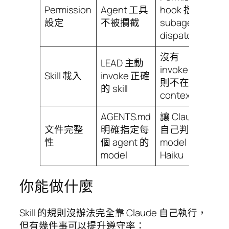
Permission
Agent 工具
hook 擋住
設定
不被攔截
subagent
dispatch
沒有
LEAD 主動
invoke，規
Skill 載入
invoke 正確
則不在
的 skill
context
AGENTS.md
讓 Claude
文件完整
明確指定每
自己判斷
性
個 agent 的
model，選
model
Haiku
你能做什麼
Skill 的規則沒辦法完全靠 Claude 自己執行，
但有幾件事可以提升遵守率：