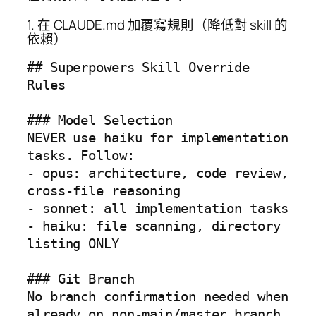
1. 在 CLAUDE.md 加覆寫規則（降低對 skill 的
依賴）
## Superpowers Skill Override 
Rules

### Model Selection

NEVER use haiku for implementation 
tasks. Follow:

- opus: architecture, code review, 
cross-file reasoning

- sonnet: all implementation tasks

- haiku: file scanning, directory 
listing ONLY

### Git Branch

No branch confirmation needed when 
already on non-main/master branch.
