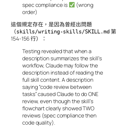
spec compliance is
(wrong
order)
這個規定存在，是因為曾經出問題
（
第
skills/writing-skills/SKILL.md
154-156 行）：
Testing revealed that when a
description summarizes the skill’s
workflow, Claude may follow the
description instead of reading the
full skill content. A description
saying “code review between
tasks” caused Claude to do ONE
review, even though the skill’s
flowchart clearly showed TWO
reviews (spec compliance then
code quality).