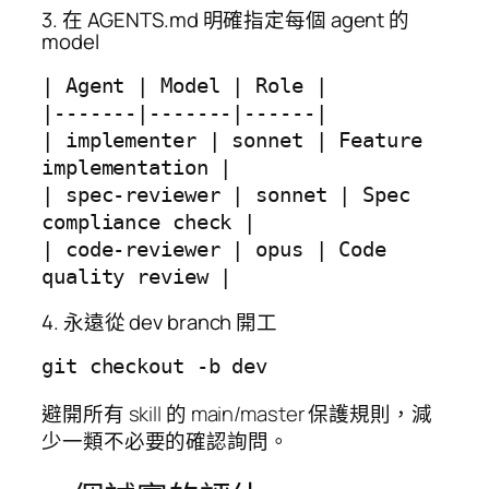
3. 在 AGENTS.md 明確指定每個 agent 的
model
| Agent | Model | Role |

|-------|-------|------|

| implementer | sonnet | Feature 
implementation |

| spec-reviewer | sonnet | Spec 
compliance check |

| code-reviewer | opus | Code 
quality review |
4. 永遠從 dev branch 開工
git checkout -b dev
避開所有 skill 的 main/master 保護規則，減
少一類不必要的確認詢問。