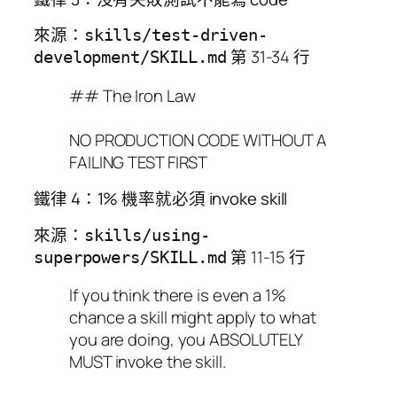
來源：
skills/test-driven-
第 31-34 行
development/SKILL.md
## The Iron Law
NO PRODUCTION CODE WITHOUT A
FAILING TEST FIRST
鐵律 4：1% 機率就必須 invoke skill
來源：
skills/using-
第 11-15 行
superpowers/SKILL.md
If you think there is even a 1%
chance a skill might apply to what
you are doing, you ABSOLUTELY
MUST invoke the skill.