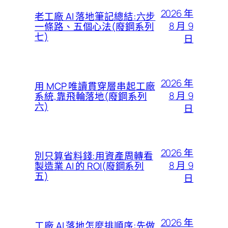
2026 年
老工廠 AI 落地筆記總結:六步
8 月 9
一條路、五個心法(廢鋼系列
七)
日
2026 年
用 MCP 唯讀貫穿層串起工廠
8 月 9
系統,靠飛輪落地(廢鋼系列
六)
日
2026 年
別只算省料錢:用資產周轉看
8 月 9
製造業 AI 的 ROI(廢鋼系列
五)
日
2026 年
工廠 AI 落地怎麼排順序:先做