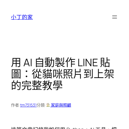
跳
至
小丁的家
主
要
內
容
用 AI 自動製作 LINE 貼
圖：從貓咪照片到上架
的完整教學
作者:
tm731531
分類:
家庭與照顧