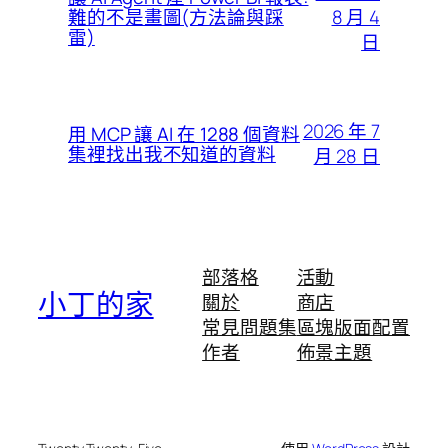
8 月 4
難的不是畫圖(方法論與踩
雷)
日
2026 年 7
用 MCP 讓 AI 在 1288 個資料
集裡找出我不知道的資料
月 28 日
部落格
活動
小丁的家
關於
商店
常見問題集
區塊版面配置
作者
佈景主題