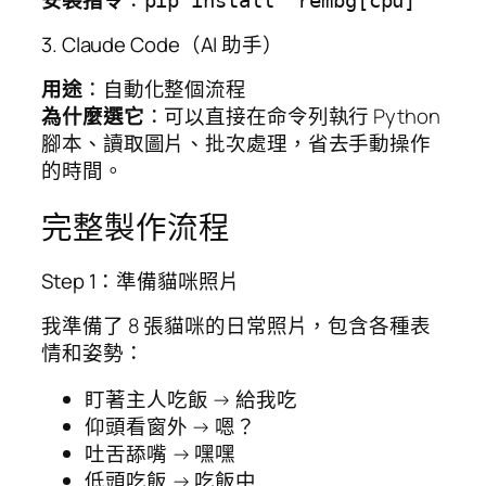
pip install "rembg[cpu]"
3. Claude Code（AI 助手）
用途
：自動化整個流程
為什麼選它
：可以直接在命令列執行 Python
腳本、讀取圖片、批次處理，省去手動操作
的時間。
完整製作流程
Step 1：準備貓咪照片
我準備了 8 張貓咪的日常照片，包含各種表
情和姿勢：
盯著主人吃飯 → 給我吃
仰頭看窗外 → 嗯？
吐舌舔嘴 → 嘿嘿
低頭吃飯 → 吃飯中