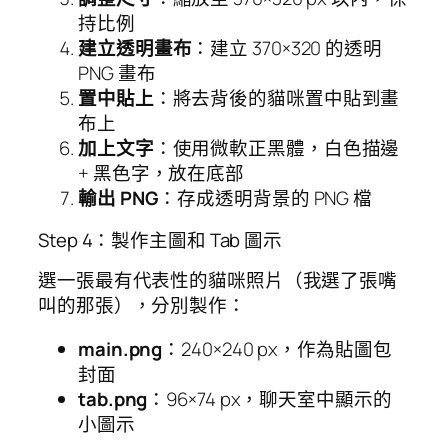
持比例
建立透明畫布
：建立 370×320 的透明
PNG 畫布
置中貼上
：將去背後的貓咪置中貼到畫
布上
加上文字
：使用微軟正黑體，白色描邊
+ 黑色字，放在底部
輸出 PNG
：存成透明背景的 PNG 檔
Step 4：製作主圖和 Tab 圖示
選一張最有代表性的貓咪照片（我選了張嘴
叫的那張），分別製作：
main.png
：240×240 px，作為貼圖包
封面
tab.png
：96×74 px，聊天室中顯示的
小圖示