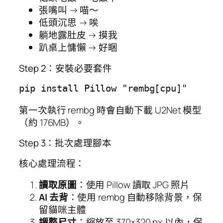
張嘴叫 → 喵～
低頭沉思 → 唉
躺地露肚皮 → 摸我
趴桌上慵懶 → 好睏
Step 2：安裝必要套件
pip install Pillow "rembg[cpu]"
第一次執行 rembg 時會自動下載 U2Net 模型
（約 176MB）。
Step 3：批次處理腳本
核心處理流程：
讀取原圖
：使用 Pillow 讀取 JPG 照片
AI 去背
：使用 rembg 自動移除背景，保
留貓咪主體
調整尺寸
：縮放至 370×320 px 以內，保