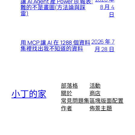
讓 AI Agent 產 Power BI 報表:
8 月 4
難的不是畫圖(方法論與踩
雷)
日
2026 年 7
用 MCP 讓 AI 在 1288 個資料
集裡找出我不知道的資料
月 28 日
部落格
活動
小丁的家
關於
商店
常見問題集
區塊版面配置
作者
佈景主題