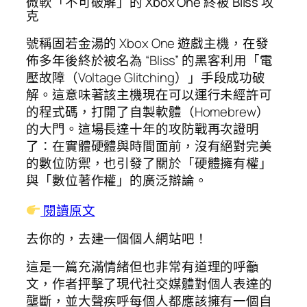
微軟「不可破解」的 Xbox One 終被 Bliss 攻
克
號稱固若金湯的 Xbox One 遊戲主機，在發
佈多年後終於被名為 “Bliss” 的黑客利用「電
壓故障（Voltage Glitching）」手段成功破
解。這意味著該主機現在可以運行未經許可
的程式碼，打開了自製軟體（Homebrew）
的大門。這場長達十年的攻防戰再次證明
了：在實體硬體與時間面前，沒有絕對完美
的數位防禦，也引發了關於「硬體擁有權」
與「數位著作權」的廣泛辯論。
閱讀原文
去你的，去建一個個人網站吧！
這是一篇充滿情緒但也非常有道理的呼籲
文，作者抨擊了現代社交媒體對個人表達的
壟斷，並大聲疾呼每個人都應該擁有一個自