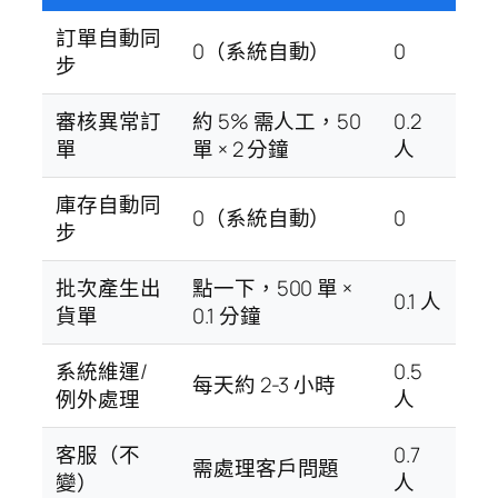
訂單自動同
0（系統自動）
0
步
審核異常訂
約 5% 需人工，50
0.2
單
單 × 2 分鐘
人
庫存自動同
0（系統自動）
0
步
批次產生出
點一下，500 單 ×
0.1 人
貨單
0.1 分鐘
系統維運/
0.5
每天約 2-3 小時
例外處理
人
客服（不
0.7
需處理客戶問題
變）
人