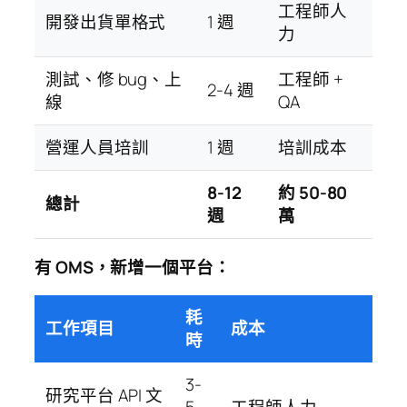
工程師人
開發出貨單格式
1 週
力
測試、修 bug、上
工程師 +
2-4 週
線
QA
營運人員培訓
1 週
培訓成本
8-12
約 50-80
總計
週
萬
有 OMS，新增一個平台：
耗
工作項目
成本
時
3-
研究平台 API 文