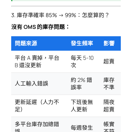
3. 庫存準確率 85% → 99%：怎麼算的？
沒有 OMS 的庫存問題：
問題來源
發生頻率
影響
平台 A 賣掉，平台
每天 5-10
超賣
B 還沒更新
次
約 2% 錯
庫存
人工輸入錯誤
誤率
不準
更新延遲（人力不
下班後無
隔夜
足）
人更新
超賣
多平台庫存加總錯
帳實
每週發生
誤
不符