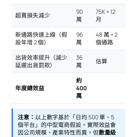
90
75K × 12
超賣損失減少
萬
月
新通路快速上線（假
96
48 萬 × 2
設年增 2 個）
萬
個通路
出貨效率提升（減少
36
估算
延遲出貨罰款）
萬
約
年度總效益
400
萬
注意：
以上數字基於「日均 500 單、5
個平台」的中型電商假設。實際效益會
因公司規模、產業特性而異。但
數量級