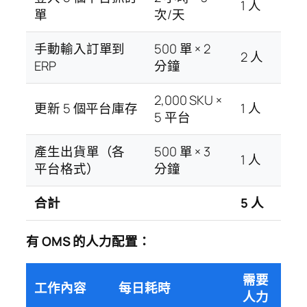
1 人
單
次/天
手動輸入訂單到
500 單 × 2
2 人
ERP
分鐘
2,000 SKU ×
更新 5 個平台庫存
1 人
5 平台
產生出貨單（各
500 單 × 3
1 人
平台格式）
分鐘
合計
5 人
有 OMS 的人力配置：
需要
工作內容
每日耗時
人力