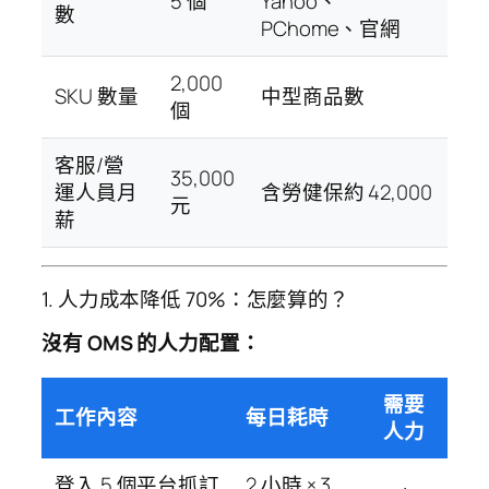
5 個
Yahoo、
數
PChome、官網
2,000
SKU 數量
中型商品數
個
客服/營
35,000
運人員月
含勞健保約 42,000
元
薪
1. 人力成本降低 70%：怎麼算的？
沒有 OMS 的人力配置：
需要
工作內容
每日耗時
人力
登入 5 個平台抓訂
2 小時 × 3