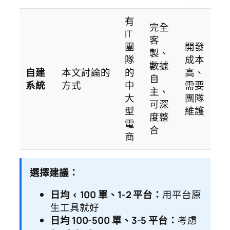
有
完全
IT
客
團
開發
製、
隊
成本
數據
自建
本文討論的
的
高、
自
系統
方式
中
需要
主、
大
團隊
可深
型
維護
度整
電
合
商
選擇建議：
日均 < 100 單、1-2 平台：
用平台原
生工具就好
日均 100-500 單、3-5 平台：
考慮