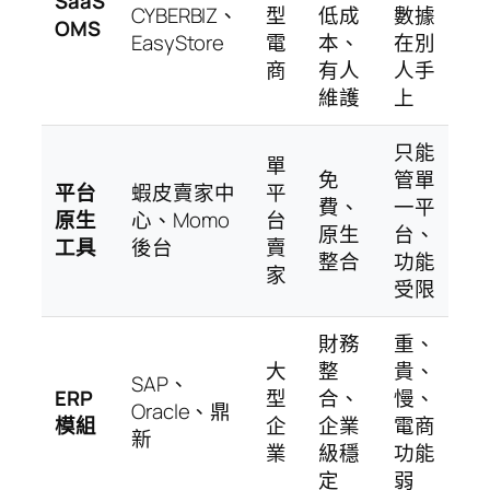
SaaS
CYBERBIZ、
型
低成
數據
OMS
EasyStore
電
本、
在別
商
有人
人手
維護
上
只能
單
免
管單
平台
蝦皮賣家中
平
費、
一平
原生
心、Momo
台
原生
台、
工具
後台
賣
整合
功能
家
受限
財務
重、
大
整
貴、
SAP、
ERP
型
合、
慢、
Oracle、鼎
模組
企
企業
電商
新
業
級穩
功能
定
弱