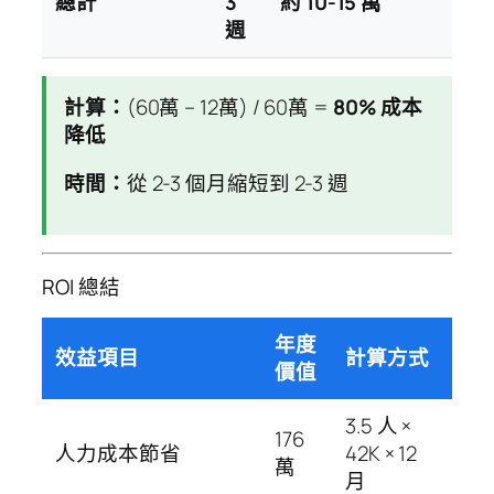
總計
3
約 10-15 萬
週
計算：
(60萬 – 12萬) / 60萬 =
80% 成本
降低
時間：
從 2-3 個月縮短到 2-3 週
ROI 總結
年度
效益項目
計算方式
價值
3.5 人 ×
176
人力成本節省
42K × 12
萬
月