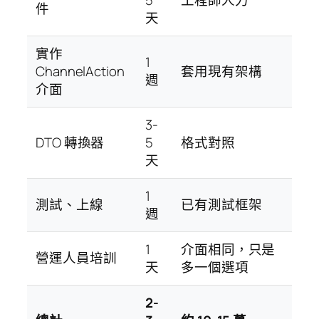
5
工程師人力
件
天
實作
1
ChannelAction
套用現有架構
週
介面
3-
DTO 轉換器
5
格式對照
天
1
測試、上線
已有測試框架
週
1
介面相同，只是
營運人員培訓
天
多一個選項
2-