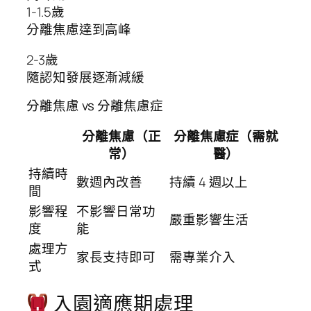
1-1.5歲
分離焦慮達到高峰
2-3歲
隨認知發展逐漸減緩
分離焦慮 vs 分離焦慮症
分離焦慮（正
分離焦慮症（需就
常）
醫）
持續時
數週內改善
持續 4 週以上
間
影響程
不影響日常功
嚴重影響生活
度
能
處理方
家長支持即可
需專業介入
式
入園適應期處理