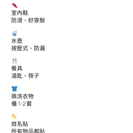
室內鞋
防滑、好穿脫
水壺
按壓式、防漏
餐具
湯匙、筷子
換洗衣物
備 1-2 套
姓名貼
所有物品都貼