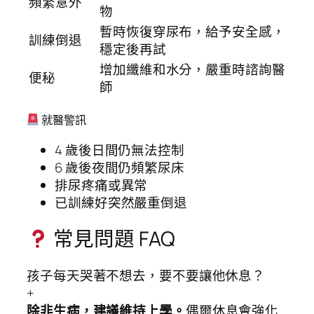
頻繁意外
物
暫時恢復穿尿布，給予安全感，
訓練倒退
穩定後再試
增加纖維和水分，嚴重時諮詢醫
便秘
師
就醫警訊
4 歲後日間仍無法控制
6 歲後夜間仍頻繁尿床
排尿疼痛或異常
已訓練好突然嚴重倒退
常見問題 FAQ
孩子每天哭著不想去，要不要讓他休息？
+
除非生病，建議維持上學。
偶爾休息會強化