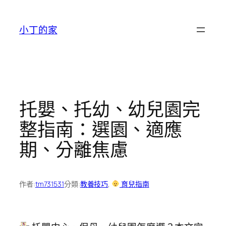
跳
至
小丁的家
主
要
內
容
托嬰、托幼、幼兒園完
整指南：選園、適應
期、分離焦慮
作者:
tm731531
分類:
教養技巧
, 
育兒指南