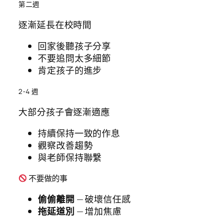
第二週
逐漸延長在校時間
回家後聽孩子分享
不要追問太多細節
肯定孩子的進步
2-4 週
大部分孩子會逐漸適應
持續保持一致的作息
觀察改善趨勢
與老師保持聯繫
不要做的事
偷偷離開
— 破壞信任感
拖延道別
— 增加焦慮