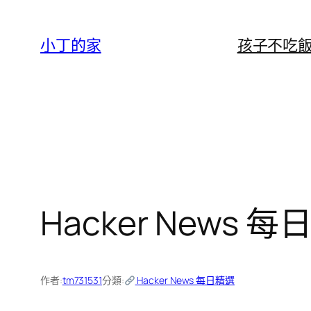
跳
至
小丁的家
孩子不吃
主
要
內
容
Hacker News 每日
作者:
tm731531
分類:
Hacker News 每日精選