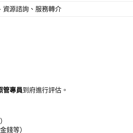
、資源諮詢、服務轉介
照管專員
到府進行評估。
等）
理金錢等）