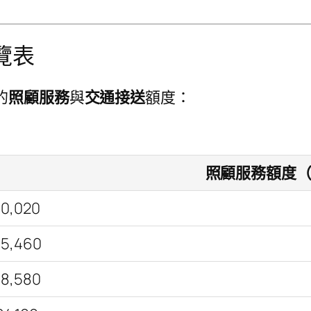
覽表
的
照顧服務
與
交通接送
額度：
照顧服務額度（
10,020
15,460
18,580