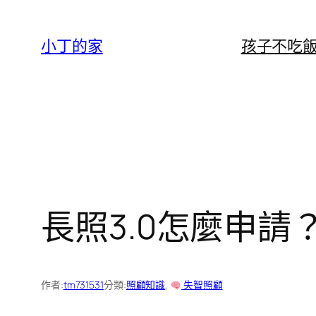
跳
至
小丁的家
孩子不吃
主
要
內
容
長照3.0怎麼申請
作者:
tm731531
分類:
照顧知識
, 
失智照顧