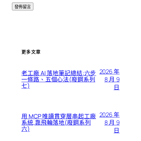
更多文章
2026 年
老工廠 AI 落地筆記總結:六步
8 月 9
一條路、五個心法(廢鋼系列
七)
日
2026 年
用 MCP 唯讀貫穿層串起工廠
8 月 9
系統,靠飛輪落地(廢鋼系列
六)
日