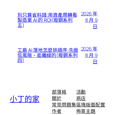
2026 年
別只算省料錢:用資產周轉看
8 月 9
製造業 AI 的 ROI(廢鋼系列
五)
日
2026 年
工廠 AI 落地怎麼排順序:先做
8 月 9
低風險、能離線的(廢鋼系列
四)
日
部落格
活動
小丁的家
關於
商店
常見問題集
區塊版面配置
作者
佈景主題