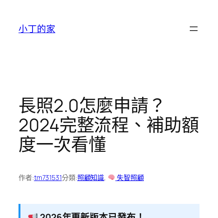
跳
至
小丁的家
主
要
內
容
長照2.0怎麼申請？
2024完整流程、補助額
度一次看懂
作者:
tm731531
分類:
照顧知識
, 
失智照顧
2026年更新版本已發布！