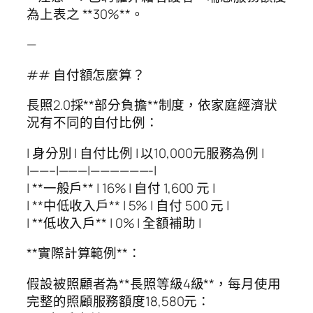
為上表之 **30%**。
—
## 自付額怎麼算？
長照2.0採**部分負擔**制度，依家庭經濟狀
況有不同的自付比例：
| 身分別 | 自付比例 | 以10,000元服務為例 |
|——–|———|——————-|
| **一般戶** | 16% | 自付 1,600 元 |
| **中低收入戶** | 5% | 自付 500 元 |
| **低收入戶** | 0% | 全額補助 |
**實際計算範例**：
假設被照顧者為**長照等級4級**，每月使用
完整的照顧服務額度18,580元：