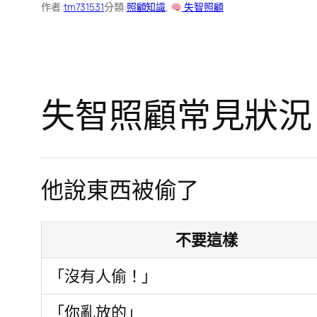
作者:
tm731531
分類:
照顧知識
, 
失智照顧
失智照顧常見狀況
他說東西被偷了
不要這樣
「沒有人偷！」
「你亂放的」