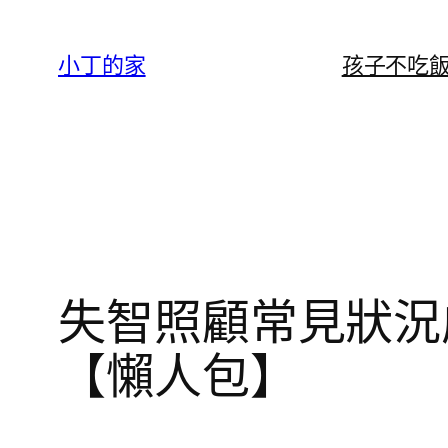
跳
至
小丁的家
孩子不吃
主
要
內
容
失智照顧常見狀況
【懶人包】