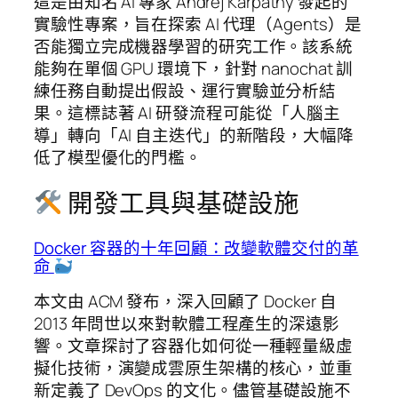
這是由知名 AI 專家 Andrej Karpathy 發起的
實驗性專案，旨在探索 AI 代理（Agents）是
否能獨立完成機器學習的研究工作。該系統
能夠在單個 GPU 環境下，針對 nanochat 訓
練任務自動提出假設、運行實驗並分析結
果。這標誌著 AI 研發流程可能從「人腦主
導」轉向「AI 自主迭代」的新階段，大幅降
低了模型優化的門檻。
開發工具與基礎設施
Docker 容器的十年回顧：改變軟體交付的革
命
本文由 ACM 發布，深入回顧了 Docker 自
2013 年問世以來對軟體工程產生的深遠影
響。文章探討了容器化如何從一種輕量級虛
擬化技術，演變成雲原生架構的核心，並重
新定義了 DevOps 的文化。儘管基礎設施不