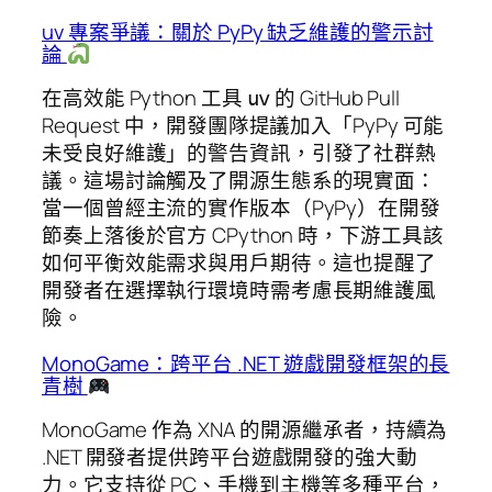
uv 專案爭議：關於 PyPy 缺乏維護的警示討
論
在高效能 Python 工具
的 GitHub Pull
uv
Request 中，開發團隊提議加入「PyPy 可能
未受良好維護」的警告資訊，引發了社群熱
議。這場討論觸及了開源生態系的現實面：
當一個曾經主流的實作版本（PyPy）在開發
節奏上落後於官方 CPython 時，下游工具該
如何平衡效能需求與用戶期待。這也提醒了
開發者在選擇執行環境時需考慮長期維護風
險。
MonoGame：跨平台 .NET 遊戲開發框架的長
青樹
MonoGame 作為 XNA 的開源繼承者，持續為
.NET 開發者提供跨平台遊戲開發的強大動
力。它支持從 PC、手機到主機等多種平台，