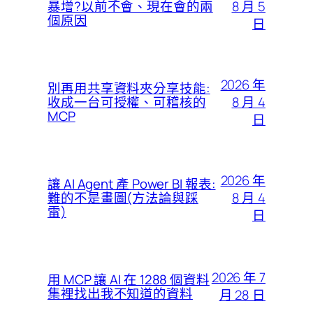
8 月 5
暴增?以前不會、現在會的兩
個原因
日
2026 年
別再用共享資料夾分享技能:
8 月 4
收成一台可授權、可稽核的
MCP
日
2026 年
讓 AI Agent 產 Power BI 報表:
8 月 4
難的不是畫圖(方法論與踩
雷)
日
2026 年 7
用 MCP 讓 AI 在 1288 個資料
集裡找出我不知道的資料
月 28 日