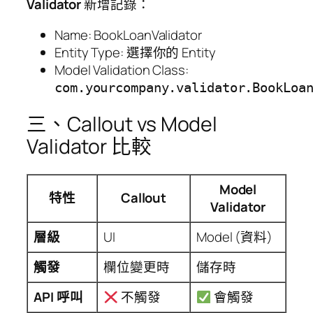
Validator
新增記錄：
Name: BookLoanValidator
Entity Type: 選擇你的 Entity
Model Validation Class:
com.yourcompany.validator.BookLoa
三、Callout vs Model
Validator 比較
Model
特性
Callout
Validator
層級
UI
Model (資料)
觸發
欄位變更時
儲存時
API 呼叫
不觸發
會觸發