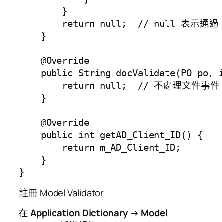
        }

        return null;  // null 表示通過

    }

    @Override

    public String docValidate(PO po, i
        return null;  // 不處理文件事件

    }

    @Override

    public int getAD_Client_ID() {

        return m_AD_Client_ID;

    }

註冊 Model Validator
在
Application Dictionary → Model