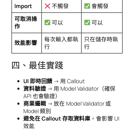
Import
不觸發
會觸發
可取消操
可以
可以
作
每次輸入都執
只在儲存時執
效能影響
行
行
四、最佳實踐
UI 即時回饋
→ 用 Callout
資料驗證
→ 用 Model Validator（確保
API 也會驗證）
商業邏輯
→ 放在 Model Validator 或
Model 類別
避免在 Callout 存取資料庫
，會影響 UI
效能