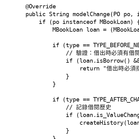
    @Override

    public String modelChange(PO po, i
        if (po instanceof MBookLoan) {
            MBookLoan loan = (MBookLoa
            if (type == TYPE_BEFORE_NE
                // 驗證：借出時必須有借閱
                if (loan.isBorrow() &&
                    return "借出時必
                }

            }

            if (type == TYPE_AFTER_CHA
                // 記錄借閱歷史

                if (loan.is_ValueChang
                    createHistory(loan
                }

            }
