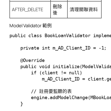
刪除
AFTER_DELETE
清理關聯資料
後
Model Validator 範例
public class BookLoanValidator impleme
    private int m_AD_Client_ID = -1;

    @Override

    public void initialize(ModelValida
        if (client != null)

            m_AD_Client_ID = client.ge
        // 註冊要監聽的表

        engine.addModelChange(MBookLoa
    }
