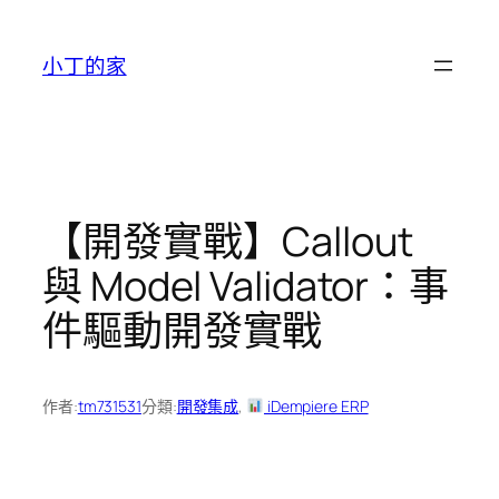
跳
至
小丁的家
主
要
內
容
【開發實戰】Callout
與 Model Validator：事
件驅動開發實戰
作者:
tm731531
分類:
開發集成
, 
iDempiere ERP