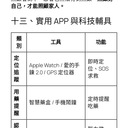
自己，才能照顧家人。
十三、實用 APP 與科技輔具
類
工具
功能
別
定
即時定
位
Apple Watch / 愛的手
位、SOS
追
鍊 2.0 / GPS 定位器
求救
蹤
用
藥
定時提醒
智慧藥盒 / 手機鬧鐘
提
吃藥
醒
認