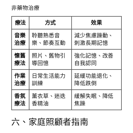
非藥物治療
療法
方式
效果
音樂
聆聽熟悉音
減少焦慮躁動、
治療
樂、節奏互動
刺激長期記憶
懷舊
照片、舊物引
強化記憶、改善
療法
導回憶
自我認同
作業
日常生活能力
延緩功能退化、
治療
訓練
降低跌倒
香氛
薰衣草、迷迭
緩解失眠、降低
療法
香精油
焦躁
六、家庭照顧者指南