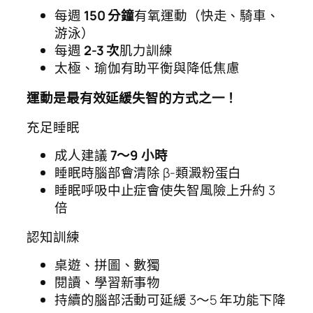
每週
150 分鐘
有氧運動（快走、騎車、
游泳）
每週
2-3 次
肌力訓練
太極、瑜伽有助平衡與降低焦慮
運動是最有效延緩失智的方式之一！
充足睡眠
成人建議
7～9 小時
睡眠時腦部會清除 β-類澱粉蛋白
睡眠呼吸中止症會使失智風險上升約 3
倍
認知訓練
桌遊、拼圖、數獨
閱讀、學習新事物
持續的腦部活動可延緩 3～5 年功能下降