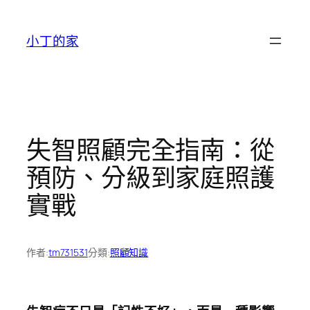
跳
至
小丁的家
主
要
內
容
失智照顧完全指南：從
預防、分級到家庭照護
實戰
作者:
tm731531
分類:
照顧知識