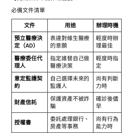
必備文件清單
文件
用途
辦理時機
預立醫療決
表達對維生醫療
輕度時辦
定（AD）
的意願
理最佳
醫療委任代
指定誰替自己做
輕度時指
理人
醫療決策
定
意定監護契
自己選擇未來的
尚有判斷
約
監護人
力時
保護資產不被詐
確診後儘
財產信託
騙
早
委託處理銀行、
尚有行為
授權書
房產等事務
能力時