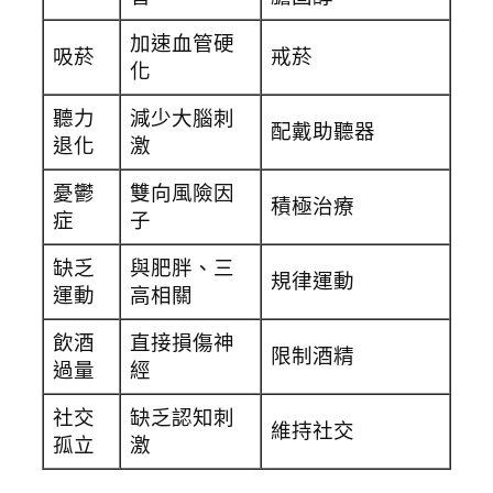
加速血管硬
吸菸
戒菸
化
聽力
減少大腦刺
配戴助聽器
退化
激
憂鬱
雙向風險因
積極治療
症
子
缺乏
與肥胖、三
規律運動
運動
高相關
飲酒
直接損傷神
限制酒精
過量
經
社交
缺乏認知刺
維持社交
孤立
激