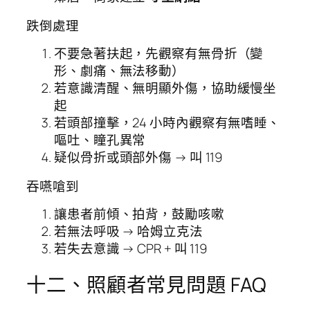
跌倒處理
不要急著扶起，先觀察有無骨折（變
形、劇痛、無法移動）
若意識清醒、無明顯外傷，協助緩慢坐
起
若頭部撞擊，24 小時內觀察有無嗜睡、
嘔吐、瞳孔異常
疑似骨折或頭部外傷 → 叫 119
吞嚥嗆到
讓患者前傾、拍背，鼓勵咳嗽
若無法呼吸 → 哈姆立克法
若失去意識 → CPR + 叫 119
十二、照顧者常見問題 FAQ