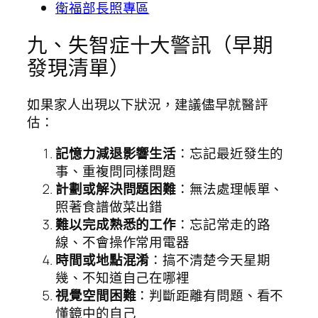
衛福部長照專區
九、失智症十大警訊（早期
發現清單）
如果家人出現以下狀況，建議儘早就醫評
估：
記憶力減退影響生活
：忘記最近發生的
事、重複問同樣問題
計劃或解決問題困難
：無法處理帳單、
照著食譜做菜出錯
難以完成熟悉的工作
：忘記常走的路
線、不會操作常用電器
時間或地點混淆
：搞不清楚今天星期
幾、不知道自己在哪裡
視覺空間困難
：判斷距離有問題、看不
懂鏡中的自己