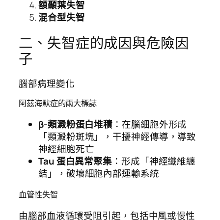
額顳葉失智
混合型失智
二、失智症的成因與危險因
子
腦部病理變化
阿茲海默症的兩大標誌
β-類澱粉蛋白堆積
：在腦細胞外形成
「類澱粉斑塊」，干擾神經傳導，導致
神經細胞死亡
Tau 蛋白異常聚集
：形成「神經纖維纏
結」，破壞細胞內部運輸系統
血管性失智
由腦部血液循環受阻引起，包括中風或慢性