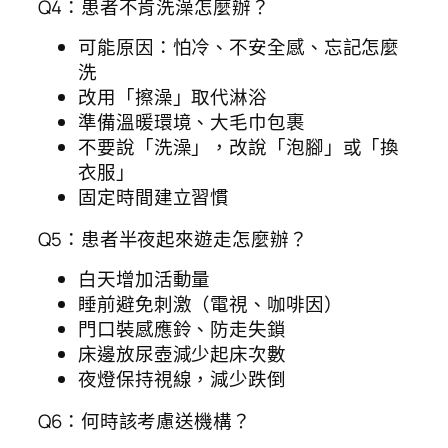
Q4：患者不肯洗澡怎麼辦？
可能原因：怕冷、不安全感、忘記怎麼
洗
改用「擦澡」取代淋浴
準備溫暖環境、大毛巾包裹
不要說「洗澡」，改說「泡腳」或「換
衣服」
固定時間建立習慣
Q5：患者半夜起來遊走怎麼辦？
白天增加活動量
睡前避免刺激（電視、咖啡因）
門口裝感應鈴、防走失鎖
床邊放尿壺減少起床次數
夜燈保持視線，減少跌倒
Q6：何時該考慮送機構？