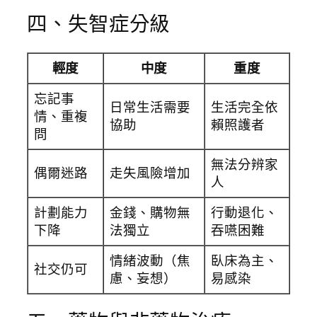
四、失智症分級
輕度
中度
重度
忘記事
日常生活需要
生活完全依
情、重複
協助
賴照護者
問
無法分辨家
偶爾迷路
走失風險增加
人
計劃能力
金錢、購物無
行動退化、
下降
法獨立
吞嚥困難
情緒波動（焦
臥床為主、
社交仍可
慮、妄想）
易感染