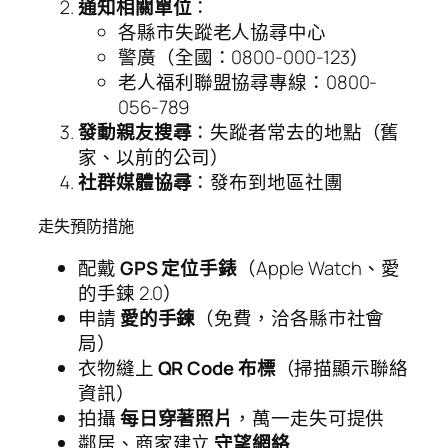
通知相關單位
：
各縣市失蹤老人協尋中心
警廣（全國：0800-000-123）
老人福利聯盟協尋專線：0800-
056-789
發動親友搜尋
：失蹤者常去的地點（舊
家、以前的公司）
社群媒體協尋
：發布到地區社團
走失預防措施
配戴
GPS 定位手錶
（Apple Watch、愛
的手鍊 2.0）
申請
愛的手鍊
（免費，洽各縣市社會
局）
衣物縫上
QR Code 布標
（掃描顯示聯絡
資訊）
拍攝
每日穿著照片
，萬一走失可提供
鄰居、商家建立
守望網絡