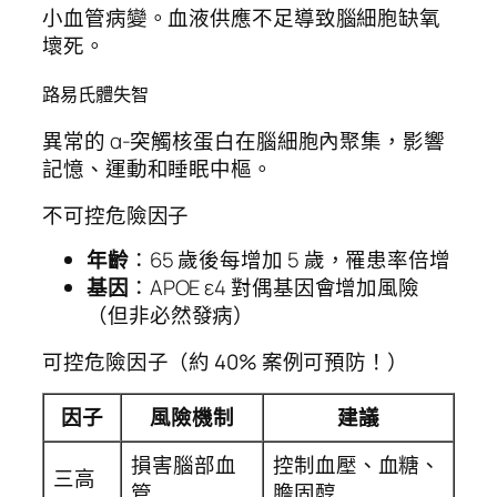
小血管病變。血液供應不足導致腦細胞缺氧
壞死。
路易氏體失智
異常的 α-突觸核蛋白在腦細胞內聚集，影響
記憶、運動和睡眠中樞。
不可控危險因子
年齡
：65 歲後每增加 5 歲，罹患率倍增
基因
：APOE ε4 對偶基因會增加風險
（但非必然發病）
可控危險因子（約 40% 案例可預防！）
因子
風險機制
建議
損害腦部血
控制血壓、血糖、
三高
管
膽固醇