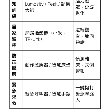
腦力遊
知
Lumosity / Peak / 記憶
戲、延緩
訓
大師
退化
練
居
遠端觀
家
網路攝影機（小米、
看、雙向
監
TP-Link）
通話
控
防
偵測離
跌
動作感應器 / 智慧床墊
床、跌倒
感
警報
應
緊
一鍵撥打
急
緊急呼叫器 / 智慧手錶
緊急聯絡
求
人
救