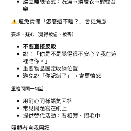
建立睡眠儀式：洗澡→換睡衣→聽輕音
樂
避免責備「怎麼還不睡？」會更焦慮
妄想、疑心（覺得被偷、被害）
不要直接反駁
說：「你是不是覺得很不安心？我在這
裡陪你。」
重要物品固定收納位置
避免說「你記錯了」→ 會更憤怒
重複問同一句話
用耐心同樣語氣回答
常見問題寫在紙上
提供替代活動：看相簿、摺毛巾
照顧者自我照護