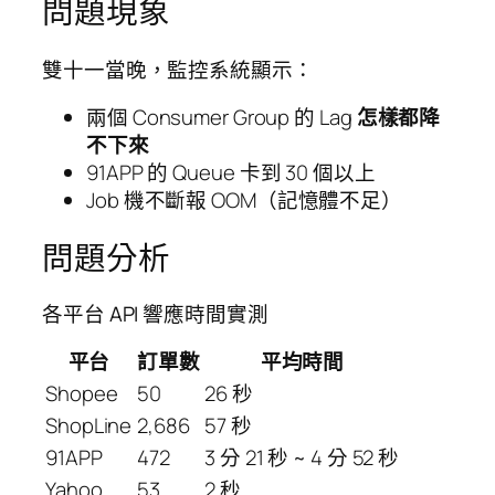
問題現象
雙十一當晚，監控系統顯示：
兩個 Consumer Group 的 Lag
怎樣都降
不下來
91APP 的 Queue 卡到 30 個以上
Job 機不斷報 OOM（記憶體不足）
問題分析
各平台 API 響應時間實測
平台
訂單數
平均時間
Shopee
50
26 秒
ShopLine
2,686
57 秒
91APP
472
3 分 21 秒 ~ 4 分 52 秒
Yahoo
53
2 秒