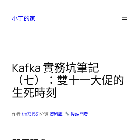
跳
至
小丁的家
主
要
內
容
Kafka 實務坑筆記
（七）：雙十一大促的
生死時刻
作者:
tm731531
分類:
資料庫
, 
後端開發