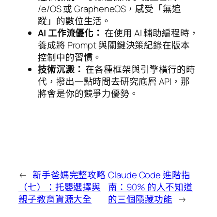
/e/OS 或 GrapheneOS，感受「無追
蹤」的數位生活。
AI 工作流優化：
在使用 AI 輔助編程時，
養成將 Prompt 與關鍵決策紀錄在版本
控制中的習慣。
技術沉澱：
在各種框架與引擎橫行的時
代，撥出一點時間去研究底層 API，那
將會是你的競爭力優勢。
←
新手爸媽完整攻略
Claude Code 進階指
（七）：托嬰選擇與
南：90% 的人不知道
親子教育資源大全
的三個隱藏功能
→