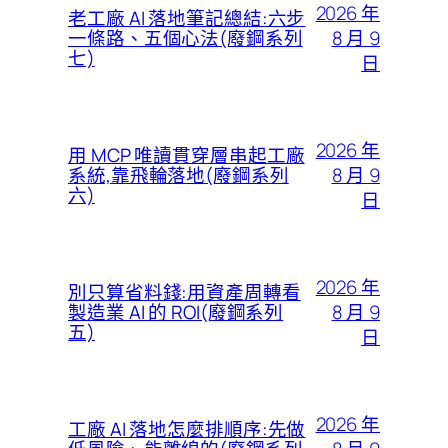
2026 年
老工廠 AI 落地筆記總結:六步
8 月 9
一條路、五個心法(廢鋼系列
七)
日
2026 年
用 MCP 唯讀貫穿層串起工廠
8 月 9
系統,靠飛輪落地(廢鋼系列
六)
日
2026 年
別只算省料錢:用資產周轉看
8 月 9
製造業 AI 的 ROI(廢鋼系列
五)
日
2026 年
工廠 AI 落地怎麼排順序:先做