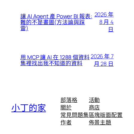
2026 年
讓 AI Agent 產 Power BI 報表:
8 月 4
難的不是畫圖(方法論與踩
雷)
日
2026 年 7
用 MCP 讓 AI 在 1288 個資料
集裡找出我不知道的資料
月 28 日
部落格
活動
小丁的家
關於
商店
常見問題集
區塊版面配置
作者
佈景主題