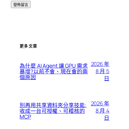
更多文章
2026 年
為什麼 AI Agent 讓 GPU 需求
8 月 5
暴增?以前不會、現在會的兩
個原因
日
2026 年
別再用共享資料夾分享技能:
8 月 4
收成一台可授權、可稽核的
MCP
日