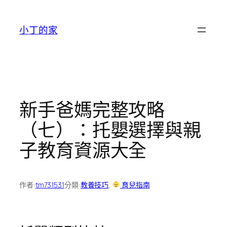
跳
至
小丁的家
主
要
內
容
新手爸媽完整攻略
（七）：托嬰選擇與親
子教育資源大全
作者:
tm731531
分類:
教養技巧
, 
育兒指南