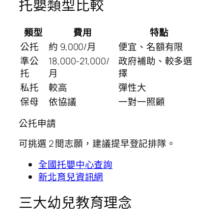
托嬰類型比較
類型
費用
特點
公托
約 9,000/月
便宜、名額有限
準公
18,000-21,000/
政府補助、較多選
托
月
擇
私托
較高
彈性大
保母
依協議
一對一照顧
公托申請
可挑選 2 間志願，建議提早登記排隊。
全國托嬰中心查詢
新北育兒資訊網
三大幼兒教育理念