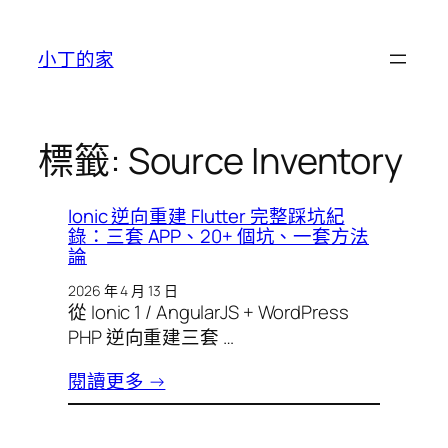
跳
至
小丁的家
主
要
內
容
標籤:
Source Inventory
Ionic 逆向重建 Flutter 完整踩坑紀
錄：三套 APP、20+ 個坑、一套方法
論
2026 年 4 月 13 日
從 Ionic 1 / AngularJS + WordPress
PHP 逆向重建三套 …
閱讀更多 →