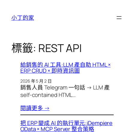
跳
至
小丁的家
主
要
內
容
標籤:
REST API
給銷售的 AI 工具:LLM 產自助 HTML ×
ERP CRUD × 即時資訊圖
2026 年 5 月 2 日
銷售人員 Telegram 一句話 → LLM 產
self-contained HTML…
閱讀更多 →
把 ERP 變成 AI 的執行單元:iDempiere
OData × MCP Server 整合策略