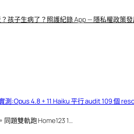
飯？
孩子生病了？
照護紀錄 App — 隱私權政策
發
測:Opus 4.8 + 11 Haiku 平行 audit 109 個 reso
ows。同題雙軌跑 Home123 1…