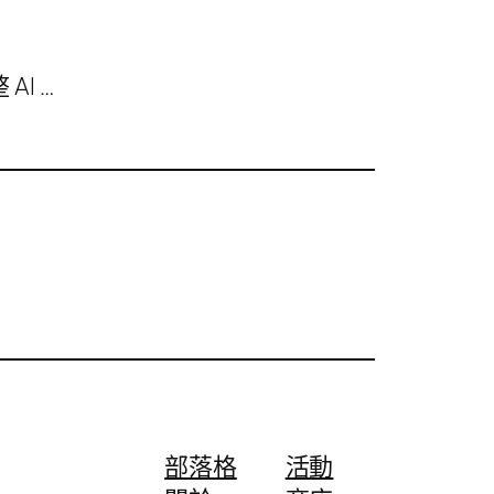
I …
部落格
活動