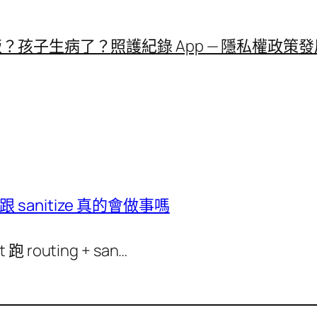
飯？
孩子生病了？
照護紀錄 App — 隱私權政策
發
 跟 sanitize 真的會做事嗎
跑 routing + san…