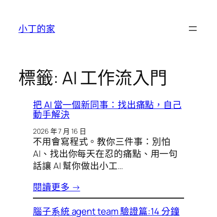
跳
至
小丁的家
主
要
內
容
標籤:
AI 工作流入門
把 AI 當一個新同事：找出痛點，自己
動手解決
2026 年 7 月 16 日
不用會寫程式。教你三件事：別怕
AI、找出你每天在忍的痛點、用一句
話讓 AI 幫你做出小工…
閱讀更多 →
腦子系統 agent team 驗證篇:14 分鐘