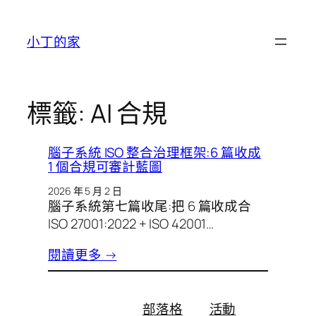
跳
至
小丁的家
主
要
內
容
標籤:
AI 合規
腦子系統 ISO 整合治理框架:6 篇收成
1 個合規可審計藍圖
2026 年 5 月 2 日
腦子系統第七篇收尾:把 6 篇收成合
ISO 27001:2022 + ISO 42001…
閱讀更多 →
部落格
活動