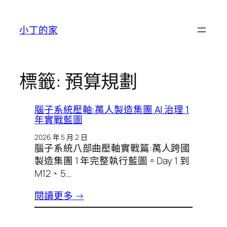
跳
至
小丁的家
主
要
內
容
標籤:
預算規劃
腦子系統壓軸:萬人製造集團 AI 治理 1
年實戰藍圖
2026 年 5 月 2 日
腦子系統八部曲壓軸實戰篇:萬人跨國
製造集團 1 年完整執行藍圖。Day 1 到
M12、5…
閱讀更多 →