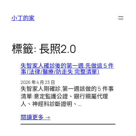
跳
至
小丁的家
主
要
內
容
標籤:
長照2.0
失智家人確診後的第一週,先做這 5 件
事(法律/醫療/防走失 完整清單)
2026 年 4 月 23 日
失智家人剛確診,第一週該做的 5 件事
清單:意定監護公證、銀行親屬代理
人、神經科診斷證明、…
閱讀更多 →