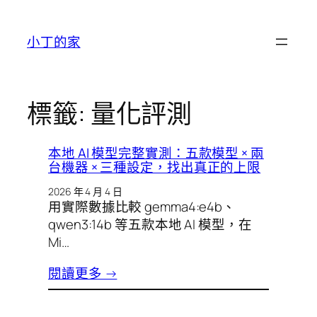
跳
至
小丁的家
主
要
內
容
標籤:
量化評測
本地 AI 模型完整實測：五款模型 × 兩
台機器 × 三種設定，找出真正的上限
2026 年 4 月 4 日
用實際數據比較 gemma4:e4b、
qwen3:14b 等五款本地 AI 模型，在
Mi…
閱讀更多 →