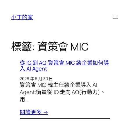
跳
至
小丁的家
主
要
內
容
標籤:
資策會 MIC
從 IQ 到 AQ:資策會 MIC 談企業如何導
入 AI Agent
2026 年 6 月 30 日
資策會 MIC 韓主任談企業導入 AI
Agent:衡量從 IQ 走向 AQ(行動力)、
用…
閱讀更多 →