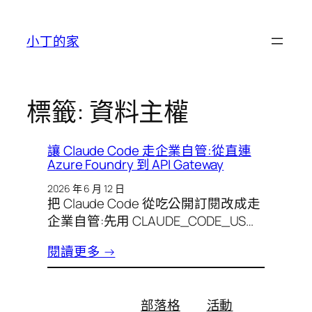
跳
至
小丁的家
主
要
內
容
標籤:
資料主權
讓 Claude Code 走企業自管:從直連
Azure Foundry 到 API Gateway
2026 年 6 月 12 日
把 Claude Code 從吃公開訂閱改成走
企業自管:先用 CLAUDE_CODE_US…
閱讀更多 →
部落格
活動