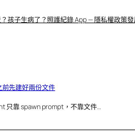
飯？
孩子生病了？
照護紀錄 App — 隱私權政策
發
wn 之前先建好兩份文件
t 只靠 spawn prompt，不靠文件…