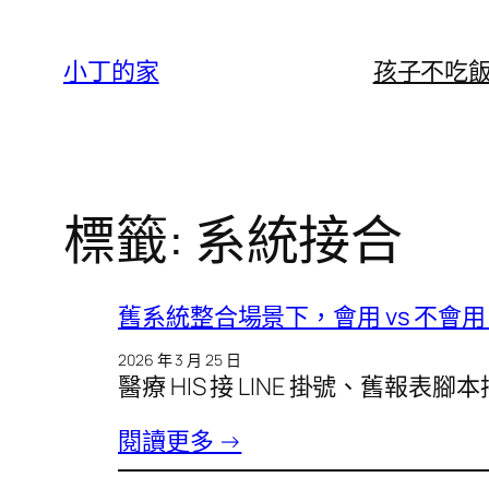
跳
至
小丁的家
孩子不吃
主
要
內
容
標籤:
系統接合
舊系統整合場景下，會用 vs 不會用 Cl
2026 年 3 月 25 日
醫療 HIS 接 LINE 掛號、舊報
閱讀更多 →