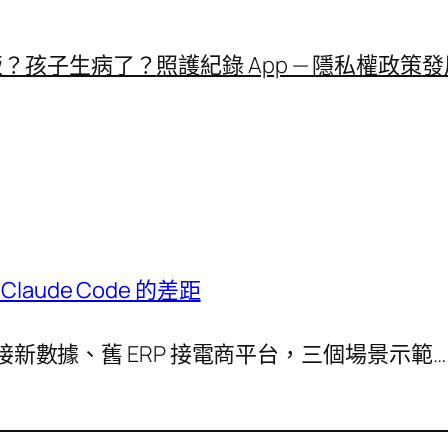
飯？
孩子生病了？
照護紀錄 App — 隱私權政策
發
aude Code 的差距
表腳本接新數據、舊 ERP 接電商平台，三個場景示範…