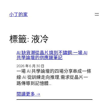
跳
至
小丁的家
主
要
內
容
標籤:
液冷
AI 缺貨潮從晶片燒到不鏽鋼:一場 AI
共學論壇的供應鏈筆記
2026 年 6 月 30 日
一場 AI 共學論壇的四場分享串成一條
線:AI 從訓練走向推理,需求從晶片一
路傳導到記憶體…
閱讀更多 →