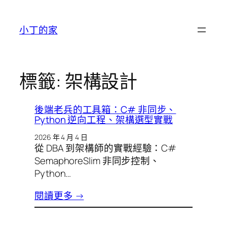
跳
至
小丁的家
主
要
內
容
標籤:
架構設計
後端老兵的工具箱：C# 非同步、
Python 逆向工程、架構選型實戰
2026 年 4 月 4 日
從 DBA 到架構師的實戰經驗：C#
SemaphoreSlim 非同步控制、
Python…
閱讀更多 →