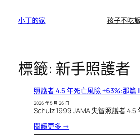
跳
至
小丁的家
孩子不吃
主
要
內
容
標籤:
新手照護者
照護者 4.5 年死亡風險 +63%:那篇 l
2026 年 5 月 26 日
Schulz 1999 JAMA 失智照護者 4.
閱讀更多 →